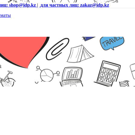
лиц: shop@idp.kz
|
для частных лиц: zakaz@idp.kz
ешница, стальное основание с регул. по высоте)