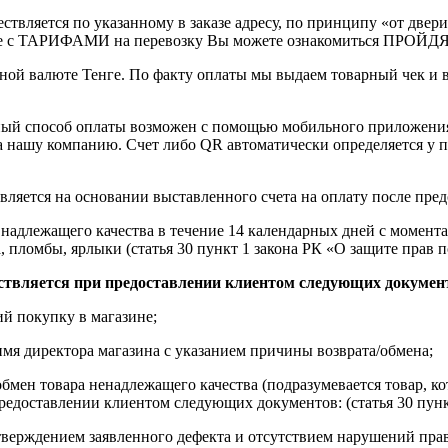
ствляется по указанному в заказе адресу, по принципу «от двери
 с ТАРИФАМИ на перевозку Вы можете ознакомиться ПРОЙДЯ ПО
ной валюте Тенге. По факту оплаты мы выдаем товарный чек и 
ный способ оплаты возможен с помощью мобильного приложени
на нашу компанию. Счет либо QR автоматически определяется у п
вляется на основании выставленного счета на оплату после пре
надлежащего качества в течение 14 календарных дней с момента
, пломбы, ярлыки (статья 30 пункт 1 закона РК «О защите прав п
ствляется при предоставлении клиентом следующих докумен
й покупку в магазине;
имя директора магазина с указанием причины возврата/обмена;
обмен товара ненадлежащего качества (подразумевается товар, 
редоставлении клиентом следующих документов: (статья 30 пунк
верждением заявленного дефекта и отсутствием нарушений пра