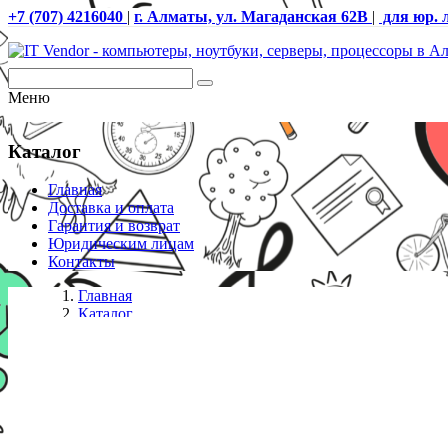
+7 (707) 4216040
|
г. Алматы, ул. Магаданская 62В
|
для юр. 
Меню
Каталог
Главная
Доставка и оплата
Гарантия и возврат
Юридическим лицам
Контакты
Главная
Каталог
Компьютерные столы
Компьютерный стол ThunderX3 LAB-X (комплект стол