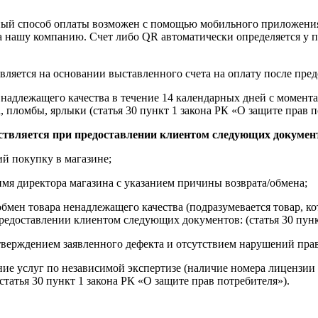
ный способ оплаты возможен с помощью мобильного приложени
на нашу компанию. Счет либо QR автоматически определяется у п
вляется на основании выставленного счета на оплату после пре
надлежащего качества в течение 14 календарных дней с момента
, пломбы, ярлыки (статья 30 пункт 1 закона РК «О защите прав п
ствляется при предоставлении клиентом следующих докумен
й покупку в магазине;
имя директора магазина с указанием причины возврата/обмена;
обмен товара ненадлежащего качества (подразумевается товар, 
редоставлении клиентом следующих документов: (статья 30 пунк
верждением заявленного дефекта и отсутствием нарушений пра
ние услуг по независимой экспертизе (наличие номера лицензии 
татья 30 пункт 1 закона РК «О защите прав потребителя»).