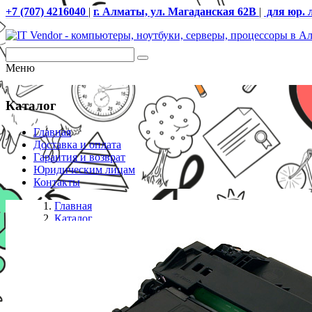
+7 (707) 4216040
|
г. Алматы, ул. Магаданская 62В
|
для юр. 
Меню
Каталог
Главная
Доставка и оплата
Гарантия и возврат
Юридическим лицам
Контакты
Главная
Каталог
Картриджи HP
Картридж лазерный HP Q7516A, Черный, На 12000 ст