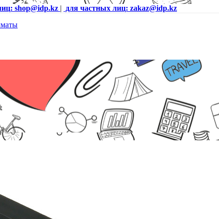
лиц: shop@idp.kz
|
для частных лиц: zakaz@idp.kz
раниц для HP LJ 5200