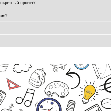
онкретный проект?
ние?