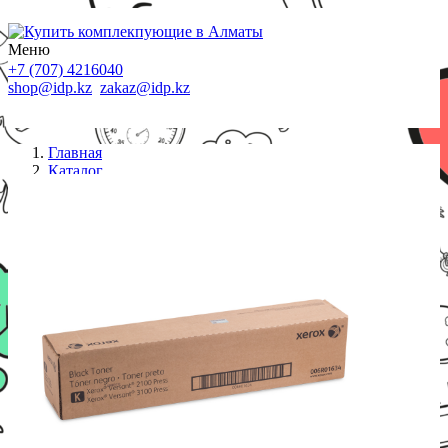
Меню
+7 (707) 4216040
shop@idp.kz
zakaz@idp.kz
Главная
Каталог
Картриджи Xerox
Тонер-картридж Xerox 006R01634 (чёрный)