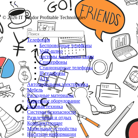
© 2026 IT Vendor Profitable Technologies
Телефония
Беспроводные телефоны
VoIP-шлюз
системы конференц связи
Спикерфоны
Стационарные телефоны
IP телефоны
АТС
Автомобильная электроника
Мебель
Расходные материалы
Серверное оборудование
Бытовая техника
Системы безопасности
Развлечения и отдых
Комплектующие
Мобильные устройства
Носители информации