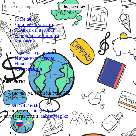
Подписаться
Главная
Доставка и оплата
Гарантия и возврат
Юридическим лицам
Контакты
Товары в сравнении
Избранные товары
Новости
Авторизация
Контакты
г. Алматы, ул. Магаданская 62В
+7 (707) 4216040
для юр. лиц:
shop@idp.kz
для частных лиц:
zakaz@idp.kz