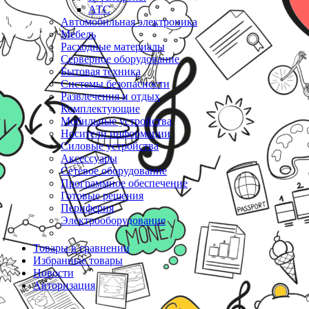
АТС
Автомобильная электроника
Мебель
Расходные материалы
Серверное оборудование
Бытовая техника
Системы безопасности
Развлечения и отдых
Комплектующие
Мобильные устройства
Носители информации
Силовые устройства
Аксессуары
Сетевое оборудование
Программное обеспечение
Готовые решения
Периферия
Электрооборудование
Товары в сравнении
Избранные товары
Новости
Авторизация