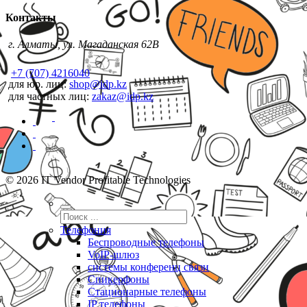
Контакты
г. Алматы, ул. Магаданская 62В
+7 (707) 4216040
для юр. лиц:
shop@idp.kz
для частных лиц:
zakaz@idp.kz
© 2026 IT Vendor Profitable Technologies
Телефония
Беспроводные телефоны
VoIP-шлюз
системы конференц связи
Спикерфоны
Стационарные телефоны
IP телефоны