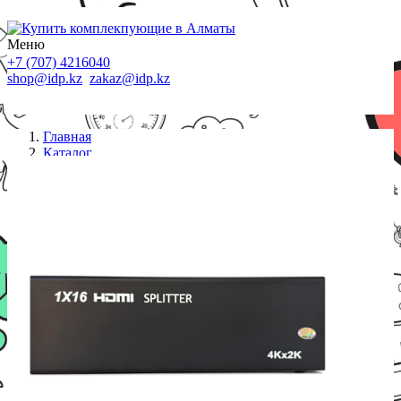
Меню
+7 (707) 4216040
shop@idp.kz
zakaz@idp.kz
Главная
Каталог
Сплиттеры
Сплиттер ViTi HDSP1/16P