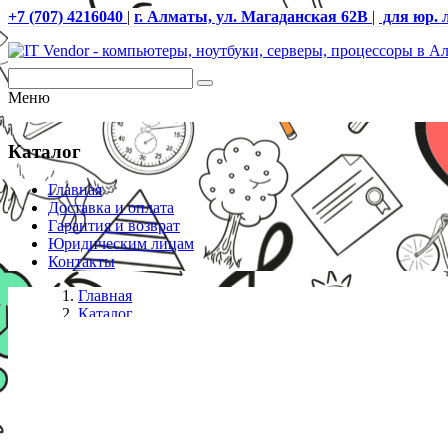
+7 (707) 4216040
|
г. Алматы, ул. Магаданская 62В
|
для юр. 
Меню
Каталог
Главная
Доставка и оплата
Гарантия и возврат
Юридическим лицам
Контакты
Главная
Каталог
Стационарные телефоны
JR303-SC-4G, 1 кнопка, врезной, БП, 1 SIM