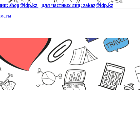
лиц: shop@idp.kz
|
для частных лиц: zakaz@idp.kz