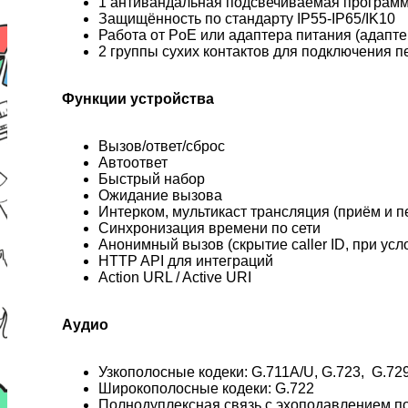
1 антивандальная подсвечиваемая програм
Защищённость по стандарту IP55-IP65/IK10
Работа от PoE или адаптера питания (адапте
2 группы сухих контактов для подключения
Функции устройства
Вызов/ответ/сброс
Автоответ
Быстрый набор
Ожидание вызова
Интерком, мультикаст трансляция (приём и пе
Синхронизация времени по сети
Анонимный вызов (скрытие caller ID, при ус
HTTP API для интеграций
Action URL / Active URI
Аудио
Узкополосные кодеки: G.711A/U, G.723, G.72
Широкополосные кодеки: G.722
Полнодуплексная связь с эхоподавлением по