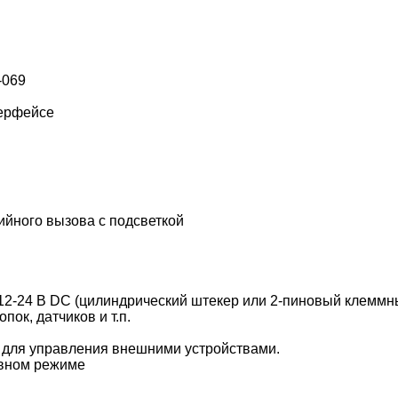
-069
терфейсе
йного вызова с подсветкой
2-24 В DC (цилиндрический штекер или 2-пиновый клеммны
пок, датчиков и т.п.
 для управления внешними устройствами.
ивном режиме