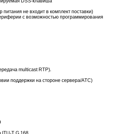
мируемая DSS-клавиша
р питания не входит в комплект поставки)
 периферии с возможностью программирования
редача multicast RTP).
ловии поддержки на стороне сервера/АТС)
9
 ITU-T G.168,