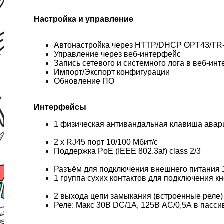
Настройка и управление
Автонастройка через HTTP/DHCP OPT43/TR
Управление через веб-интерфейс
Запись сетевого и системного лога в веб-ин
Импорт/Экспорт конфигурации
Обновление ПО
Интерфейсы
1 физическая антивандальная клавиша авари
2 x RJ45 порт 10/100 Мбит/c
Поддержка PoE (IEEE 802.3af) class 2/3
Разъём для подключения внешнего питания 1
1 группа сухих контактов для подключения кно
2 выхода цепи замыкания (встроенные реле)
Реле: Макс 30В DC/1A, 125В AC/0,5A в пасс