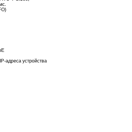
мс.
FO)
oE
IP-адреса устройства