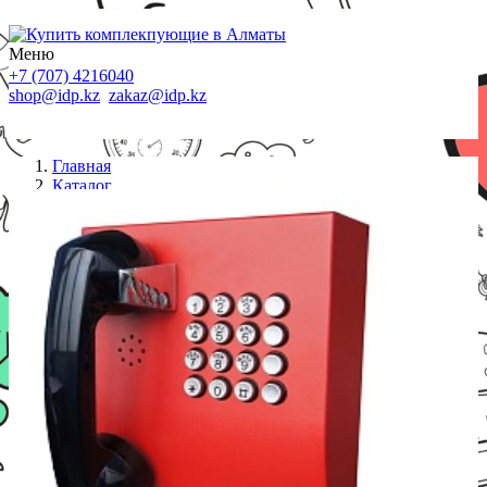
Меню
+7 (707) 4216040
shop@idp.kz
zakaz@idp.kz
Главная
Каталог
Стационарные телефоны
JR207-FK, клавиатура (16 кнопок), накладной,
аналоговый