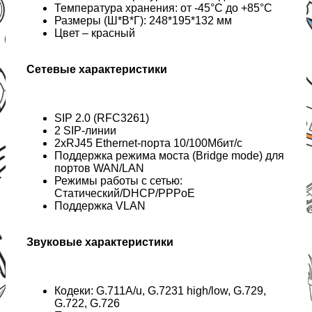
Температура хранения: от -45°C до +85°C
Размеры (Ш*В*Г): 248*195*132 мм
Цвет – красный
Сетевые характеристики
SIP 2.0 (RFC3261)
2 SIP-линии
2хRJ45 Ethernet-порта 10/100Мбит/с
Поддержка режима моста (Bridge mode) для
портов WAN/LAN
Режимы работы с сетью:
Статический/DHCP/PPPoE
Поддержка VLAN
Звуковые характеристики
Кодеки: G.711A/u, G.7231 high/low, G.729,
G.722, G.726