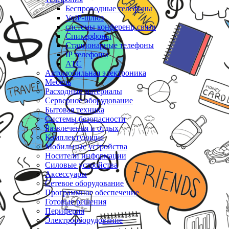
Беспроводные телефоны
VoIP-шлюз
системы конференц связи
Спикерфоны
Стационарные телефоны
IP телефоны
АТС
Автомобильная электроника
Мебель
Расходные материалы
Серверное оборудование
Бытовая техника
Системы безопасности
Развлечения и отдых
Комплектующие
Мобильные устройства
Носители информации
Силовые устройства
Аксессуары
Сетевое оборудование
Программное обеспечение
Готовые решения
Периферия
Электрооборудование