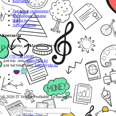
Контакты
Товары в сравнении
Избранные товары
Новости
Авторизация
Контакты
г. Алматы, ул. Магаданская 62В
+7 (707) 4216040
для юр. лиц:
shop@idp.kz
для частных лиц:
zakaz@idp.kz
© 2026 IT Vendor Profitable Technologies
Телефония