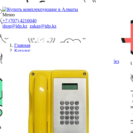
Меню
+7 (707) 4216040
shop@idp.kz
zakaz@idp.kz
Главная
Каталог
Стационарные телефоны
JREX106-FK-SIP, клавиатура, без крышки, PoE, без
БП