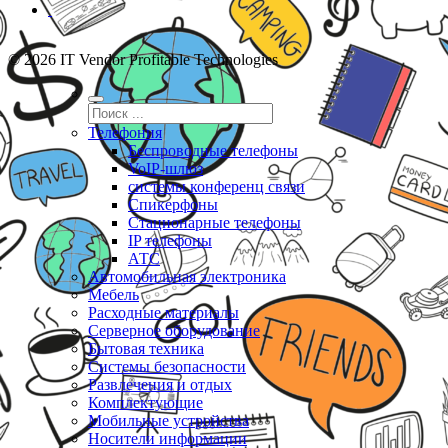
© 2026 IT Vendor Profitable Technologies
Телефония
Беспроводные телефоны
VoIP-шлюз
системы конференц связи
Спикерфоны
Стационарные телефоны
IP телефоны
АТС
Автомобильная электроника
Мебель
Расходные материалы
Серверное оборудование
Бытовая техника
Системы безопасности
Развлечения и отдых
Комплектующие
Мобильные устройства
Носители информации