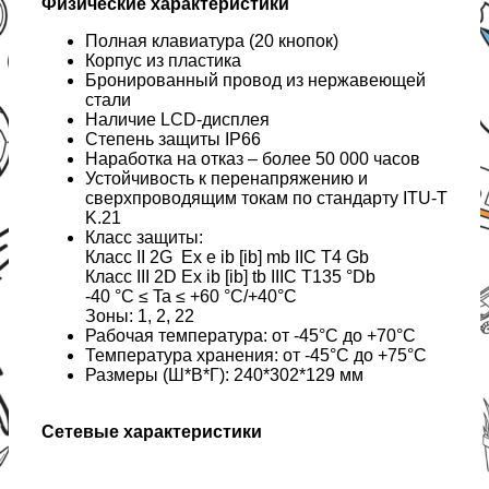
Физические характеристики
Полная клавиатура (20 кнопок)
Корпус из пластика
Бронированный провод из нержавеющей
стали
Наличие LCD-дисплея
Степень защиты IP66
Наработка на отказ – более 50 000 часов
Устойчивость к перенапряжению и
сверхпроводящим токам по стандарту ITU-T
K.21
Класс защиты:
Класс II 2G Ex e ib [ib] mb IIC T4 Gb
Класс III 2D Ex ib [ib] tb IIIC T135 °Db
-40 °C ≤ Ta ≤ +60 °C/+40°C
Зоны: 1, 2, 22
Рабочая температура: от -45°C до +70°C
Температура хранения: от -45°C до +75°C
Размеры (Ш*В*Г): 240*302*129 мм
Сетевые характеристики