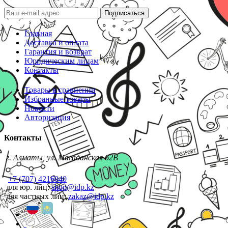
Подписаться
Главная
Доставка и оплата
Гарантия и возврат
Юридическим лицам
Контакты
Товары в сравнении
Избранные товары
Новости
Авторизация
Контакты
г. Алматы, ул. Магаданская 62В
+7 (707) 4216040
для юр. лиц:
shop@idp.kz
для частных лиц:
zakaz@idp.kz