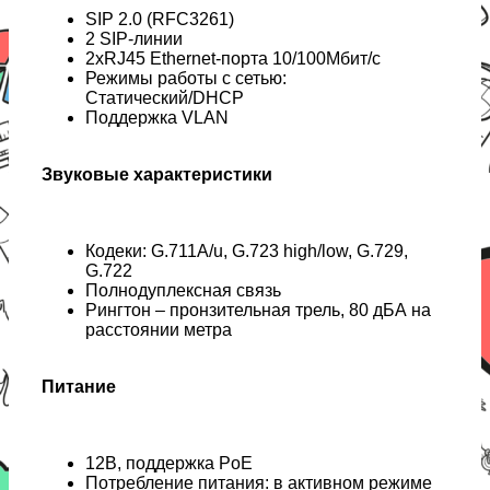
SIP 2.0 (RFC3261)
2 SIP-линии
2хRJ45 Ethernet-порта 10/100Мбит/с
Режимы работы с сетью:
Статический/DHCP
Поддержка VLAN
Звуковые характеристики
Кодеки: G.711A/u, G.723 high/low, G.729,
G.722
Полнодуплексная связь
Рингтон – пронзительная трель, 80 дБА на
расcтоянии метра
Питание
12В, поддержка PoE
Потребление питания: в активном режиме