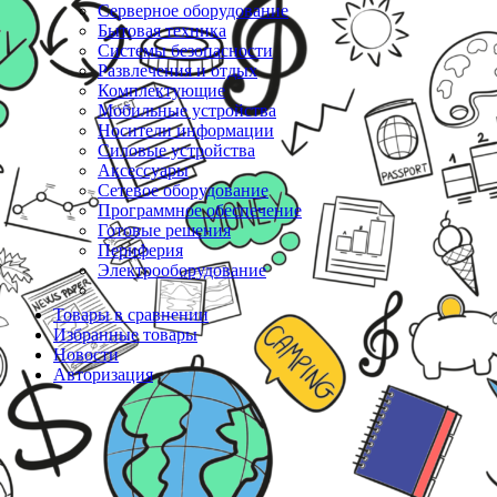
Серверное оборудование
Бытовая техника
Системы безопасности
Развлечения и отдых
Комплектующие
Мобильные устройства
Носители информации
Силовые устройства
Аксессуары
Сетевое оборудование
Программное обеспечение
Готовые решения
Периферия
Электрооборудование
Товары в сравнении
Избранные товары
Новости
Авторизация