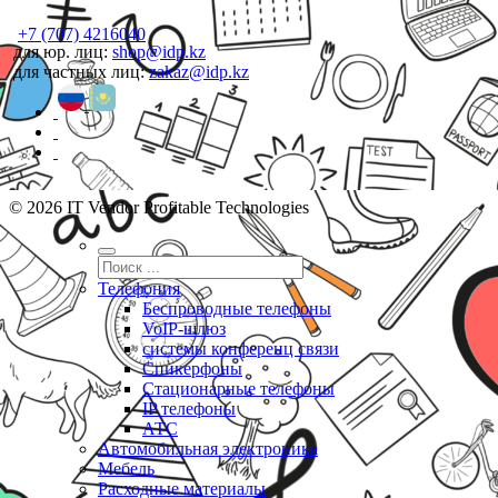
+7 (707) 4216040
для юр. лиц:
shop@idp.kz
для частных лиц:
zakaz@idp.kz
© 2026 IT Vendor Profitable Technologies
Телефония
Беспроводные телефоны
VoIP-шлюз
системы конференц связи
Спикерфоны
Стационарные телефоны
IP телефоны
АТС
Автомобильная электроника
Мебель
Расходные материалы