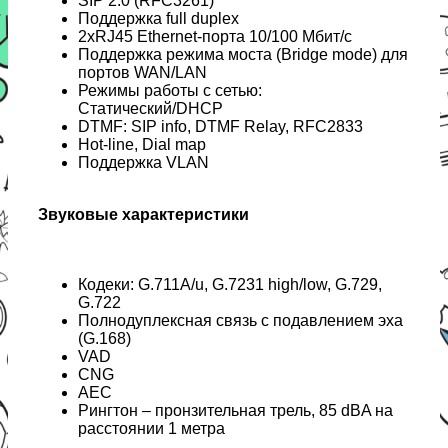
SIP 2.0 (RFC3261)
Поддержка full duplex
2хRJ45 Ethernet-порта 10/100 Мбит/с
Поддержка режима моста (Bridge mode) для
портов WAN/LAN
Режимы работы с сетью:
Статический/DHCP
DTMF: SIP info, DTMF Relay, RFC2833
Hot-line, Dial map
Поддержка VLAN
Звуковые характеристики
Кодеки: G.711A/u, G.7231 high/low, G.729,
G.722
Полнодуплексная связь с подавлением эха
(G.168)
VAD
CNG
AEC
Рингтон – пронзительная трель, 85 dBA на
расcтоянии 1 метра