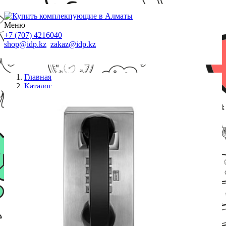
Меню
+7 (707) 4216040
shop@idp.kz
zakaz@idp.kz
Главная
Каталог
Стационарные телефоны
JR201-FK-SIP, клавиатура, накладной, PoE, БП