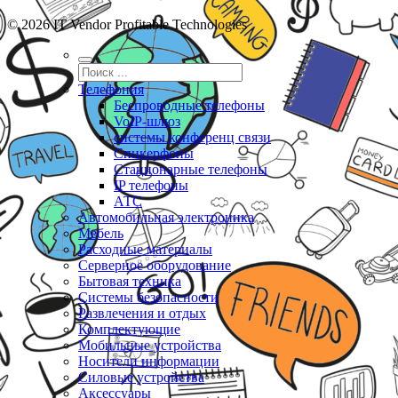
© 2026 IT Vendor Profitable Technologies
Телефония
Беспроводные телефоны
VoIP-шлюз
системы конференц связи
Спикерфоны
Стационарные телефоны
IP телефоны
АТС
Автомобильная электроника
Мебель
Расходные материалы
Серверное оборудование
Бытовая техника
Системы безопасности
Развлечения и отдых
Комплектующие
Мобильные устройства
Носители информации
Силовые устройства
Аксессуары