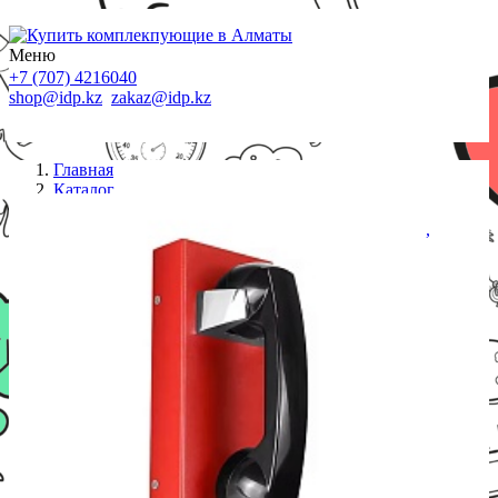
Меню
+7 (707) 4216040
shop@idp.kz
zakaz@idp.kz
Главная
Каталог
Стационарные телефоны
JR208-CB-SIP, без клавиатуры, врезной, PoE, БП,
серый