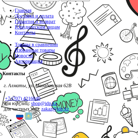
Главная
Доставка и оплата
Гарантия и возврат
Юридическим лицам
Контакты
Товары в сравнении
Избранные товары
Новости
Авторизация
Контакты
г. Алматы, ул. Магаданская 62В
+7 (707) 4216040
для юр. лиц:
shop@idp.kz
для частных лиц:
zakaz@idp.kz