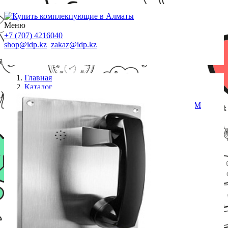
Меню
+7 (707) 4216040
shop@idp.kz
zakaz@idp.kz
Главная
Каталог
Стационарные телефоны
JR208-CB-4G, без клавиатуры, врезной, БП, 1 SIM