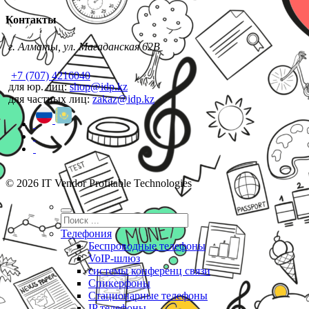
Контакты
г. Алматы, ул. Магаданская 62В
+7 (707) 4216040
для юр. лиц:
shop@idp.kz
для частных лиц:
zakaz@idp.kz
© 2026 IT Vendor Profitable Technologies
Телефония
Беспроводные телефоны
VoIP-шлюз
системы конференц связи
Спикерфоны
Стационарные телефоны
IP телефоны