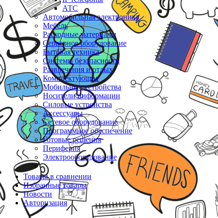
АТС
Автомобильная электроника
Мебель
Расходные материалы
Серверное оборудование
Бытовая техника
Системы безопасности
Развлечения и отдых
Комплектующие
Мобильные устройства
Носители информации
Силовые устройства
Аксессуары
Сетевое оборудование
Программное обеспечение
Готовые решения
Периферия
Электрооборудование
Товары в сравнении
Избранные товары
Новости
Авторизация