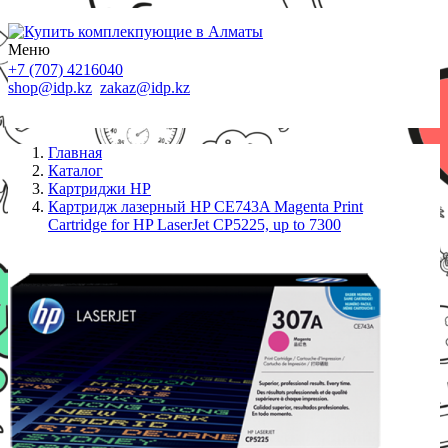
Меню
+7 (707) 4216040
shop@idp.kz
zakaz@idp.kz
Главная
Каталог
Картриджи HP
Картридж лазерный HP CE743A Magenta Print
Cartridge for HP LaserJet CP5225, up to 7300