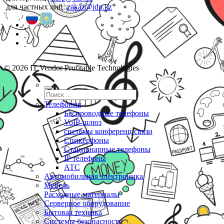
для частных лиц:
zakaz@idp.kz
© 2026 IT Vendor Profitable Technologies
Телефония
Беспроводные телефоны
VoIP-шлюз
системы конференц связи
Спикерфоны
Стационарные телефоны
IP телефоны
АТС
Автомобильная электроника
Мебель
Расходные материалы
Серверное оборудование
Бытовая техника
Системы безопасности