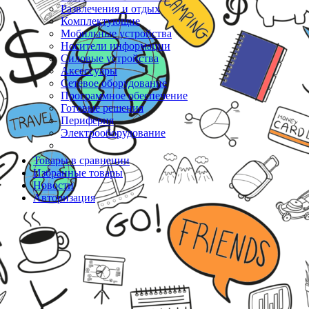
Развлечения и отдых
Комплектующие
Мобильные устройства
Носители информации
Силовые устройства
Аксессуары
Сетевое оборудование
Программное обеспечение
Готовые решения
Периферия
Электрооборудование
Товары в сравнении
Избранные товары
Новости
Авторизация