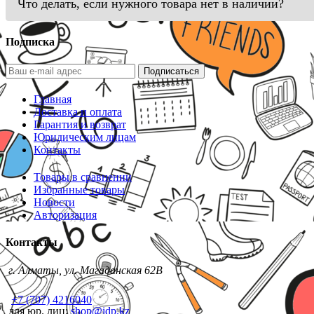
Что делать, если нужного товара нет в наличии?
Подписка
Подписаться
Главная
Доставка и оплата
Гарантия и возврат
Юридическим лицам
Контакты
Товары в сравнении
Избранные товары
Новости
Авторизация
Контакты
г. Алматы, ул. Магаданская 62В
+7 (707) 4216040
для юр. лиц:
shop@idp.kz