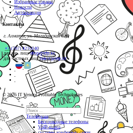
Избранные товары
Новости
Авторизация
Контакты
г. Алматы, ул. Магаданская 62В
+7 (707) 4216040
для юр. лиц:
shop@idp.kz
для частных лиц:
zakaz@idp.kz
© 2026 IT Vendor Profitable Technologies
Телефония
Беспроводные телефоны
VoIP-шлюз
системы конференц связи