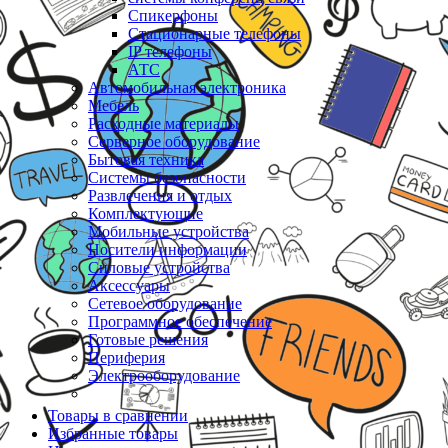
Спикерфоны
Стационарные телефоны
IP телефоны
АТС
Автомобильная электроника
Мебель
Расходные материалы
Серверное оборудование
Бытовая техника
Системы безопасности
Развлечения и отдых
Комплектующие
Мобильные устройства
Носители информации
Силовые устройства
Аксессуары
Сетевое оборудование
Программное обеспечение
Готовые решения
Периферия
Электрооборудование
Товары в сравнении
Избранные товары