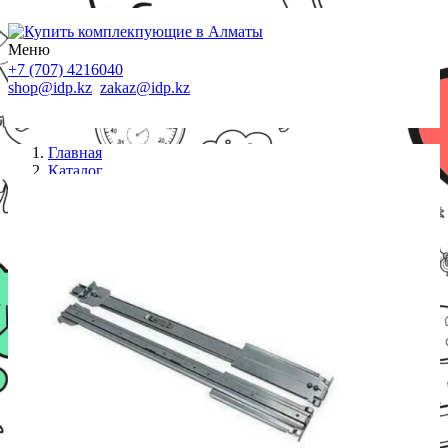
Меню
+7 (707) 4216040
shop@idp.kz
zakaz@idp.kz
Главная
Каталог
Аксессуары к шкафам
Опция HP Enterprise (733662-B21)