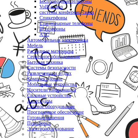
Беспроводные телефоны
VoIP-шлюз
системы конференц связи
Спикерфоны
Стационарные телефоны
IP телефоны
АТС
Автомобильная электроника
Мебель
Расходные материалы
Серверное оборудование
Бытовая техника
Системы безопасности
Развлечения и отдых
Комплектующие
Мобильные устройства
Носители информации
Силовые устройства
Аксессуары
Сетевое оборудование
Программное обеспечение
Готовые решения
Периферия
Электрооборудование