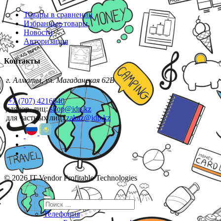
Товары в сравнении
Избранные товары
Новости
Авторизация
Контакты
г. Алматы, ул. Магаданская 62В
+7 (707) 4216040
для юр. лиц:
shop@idp.kz
для частных лиц:
zakaz@idp.kz
© 2026 IT Vendor Profitable Technologies
Телефония