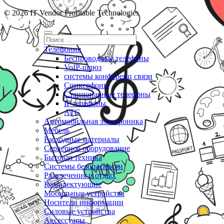
© 2026 IT Vendor Profitable Technologies
Телефония
Беспроводные телефоны
VoIP-шлюз
системы конференц связи
Спикерфоны
Стационарные телефоны
IP телефоны
АТС
Автомобильная электроника
Мебель
Расходные материалы
Серверное оборудование
Бытовая техника
Системы безопасности
Развлечения и отдых
Комплектующие
Мобильные устройства
Носители информации
Силовые устройства
Аксессуары