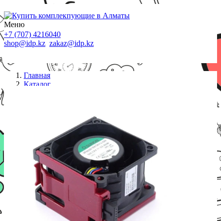
Меню
+7 (707) 4216040
shop@idp.kz
zakaz@idp.kz
Главная
Каталог
Системы охлаждения
Вентилятор HP Enterprise DL38X Gen10 High
Performance Temperature Fan Kit (867810-B21)