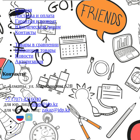
Главная
Доставка и оплата
Гарантия и возврат
Юридическим лицам
Контакты
Товары в сравнении
Избранные товары
Новости
Авторизация
Контакты
г. Алматы, ул. Магаданская 62В
+7 (707) 4216040
для юр. лиц:
shop@idp.kz
для частных лиц:
zakaz@idp.kz