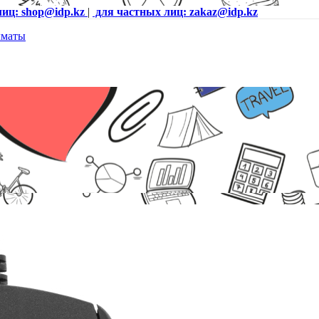
лиц: shop@idp.kz
|
для частных лиц: zakaz@idp.kz