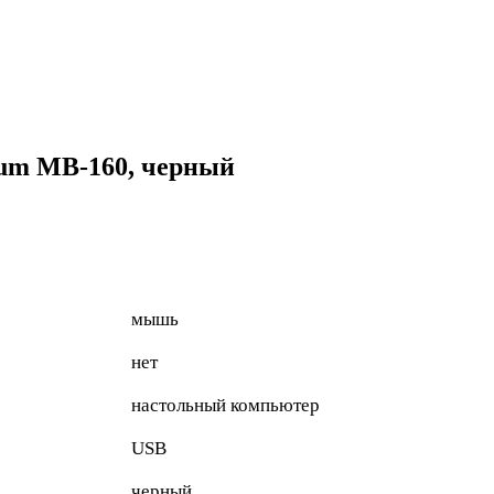
um MB-160, черный
мышь
нет
настольный компьютер
USB
черный