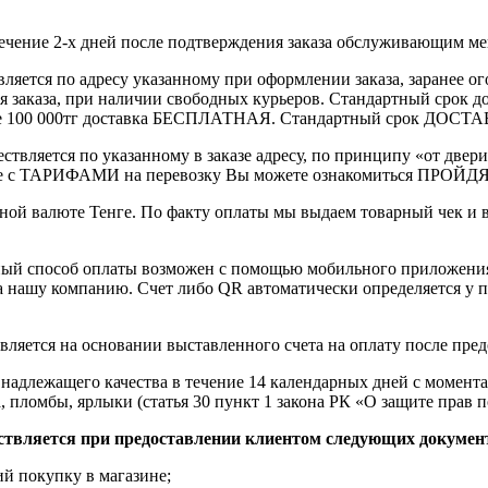
течение 2-х дней после подтверждения заказа обслуживающим м
вляется по адресу указанному при оформлении заказа, заранее ог
ления заказа, при наличии свободных курьеров. Стандартный сро
выше 100 000тг доставка БЕСПЛАТНАЯ. Стандартный срок ДОСТАВ
ствляется по указанному в заказе адресу, по принципу «от двери
 с ТАРИФАМИ на перевозку Вы можете ознакомиться ПРОЙДЯ ПО
ной валюте Тенге. По факту оплаты мы выдаем товарный чек и 
ный способ оплаты возможен с помощью мобильного приложени
на нашу компанию. Счет либо QR автоматически определяется у п
вляется на основании выставленного счета на оплату после пре
надлежащего качества в течение 14 календарных дней с момента
, пломбы, ярлыки (статья 30 пункт 1 закона РК «О защите прав п
ствляется при предоставлении клиентом следующих докумен
й покупку в магазине;