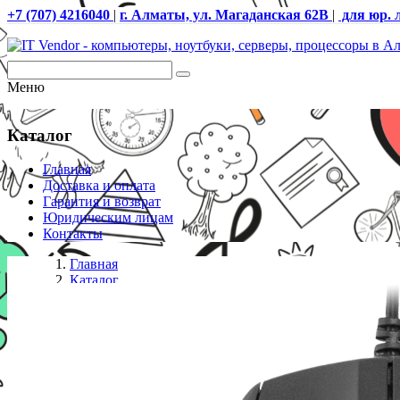
+7 (707) 4216040
|
г. Алматы, ул. Магаданская 62В
|
для юр. 
Меню
Каталог
Главная
Доставка и оплата
Гарантия и возврат
Юридическим лицам
Контакты
Главная
Каталог
Проводные мыши
Мышь проводная Defender Optimum MB-160, черный