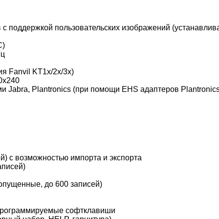
с поддержкой пользовательских изображений (устанавлива
C)
Гц
 Fanvil KT1x/2x/3x)
0x240
Jabra, Plantronics (при помощи EHS адаптеров Plantronics
ей) с возможностью импорта и экспорта
аписей)
пущенные, до 600 записей)
программируемые софтклавиши