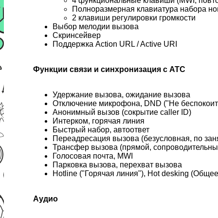
4 функциональные клавиши (MWI, повто
Полноразмерная клавиатура набора но
2 клавиши регулировки громкости
Выбор мелодии вызова
Скринсейвер
Поддержка Action URL / Active URI
Функции связи и синхронизация с АТС
Удержание вызова, ожидание вызова
Отключение микрофона, DND ("Не беспокоит
Анонимный вызов (сокрытие caller ID)
Интерком, горячая линия
Быстрый набор, автоответ
Переадресация вызова (безусловная, по заня
Трансфер вызова (прямой, сопроводительны
Голосовая почта, MWI
Парковка вызова, перехват вызова
Hotline ("Горячая линия"), Hot desking (Обще
Аудио