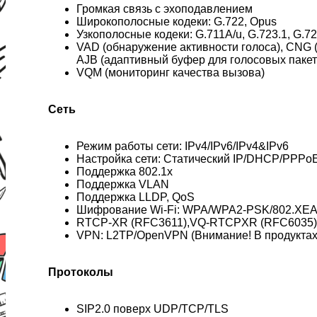
Громкая связь с эхоподавлением
Широкополосные кодеки: G.722, Opus
Узкополосные кодеки: G.711A/u, G.723.1, G.7
VAD (обнаружение активности голоса), CNG 
AJB (адаптивный буфер для голосовых пакет
VQM (мониторинг качества вызова)
Сеть
Режим работы сети: IPv4/IPv6/IPv4&IPv6
Настройка сети: Статический IP/DHCP/PPPo
Поддержка 802.1x
Поддержка VLAN
Поддержка LLDP, QoS
Шифрование Wi-Fi: WPA/WPA2-PSK/802.XE
RTCP-XR (RFC3611),VQ-RTCPXR (RFC6035)
VPN: L2TP/OpenVPN (Внимание! В продуктах,
Протоколы
SIP2.0 поверх UDP/TCP/TLS