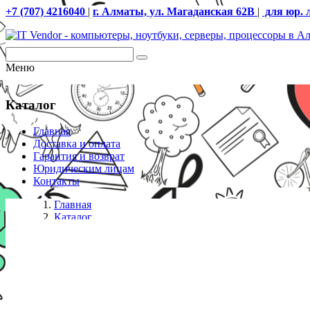
+7 (707) 4216040
|
г. Алматы, ул. Магаданская 62В
|
для юр. 
Меню
Каталог
Главная
Доставка и оплата
Гарантия и возврат
Юридическим лицам
Контакты
Главная
Каталог
IP телефоны
X305, цветной дисплей, 2 аккаунта, большие кнопки,