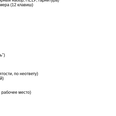
рный набор, HELP, гарнитура)
мера (12 клавиш)
ь")
тости, по неответу)
й)
е рабочее место)