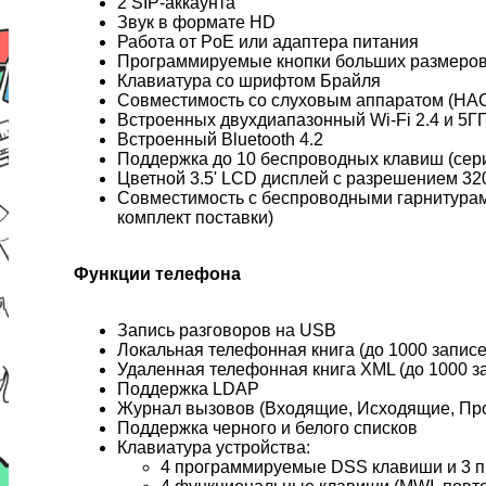
2 SIP-аккаунта
Звук в формате HD
Работа от PoE или адаптера питания
Программируемые кнопки больших размеров 
Клавиатура со шрифтом Брайля
Совместимость со слуховым аппаратом (HA
Встроенных двухдиапазонный Wi-Fi 2.4 и 5Г
Встроенный Bluetooth 4.2
Поддержка до 10 беспроводных клавиш (серия
Цветной 3.5' LCD дисплей с разрешением 32
Совместимость с беспроводными гарнитурами 
комплект поставки)
Функции телефона
Запись разговоров на USB
Локальная телефонная книга (до 1000 запис
Удаленная телефонная книга XML (до 1000 з
Поддержка LDAP
Журнал вызовов (Входящие, Исходящие, Про
Поддержка черного и белого списков
Клавиатура устройства:
4 программируемые DSS клавиши и 3 