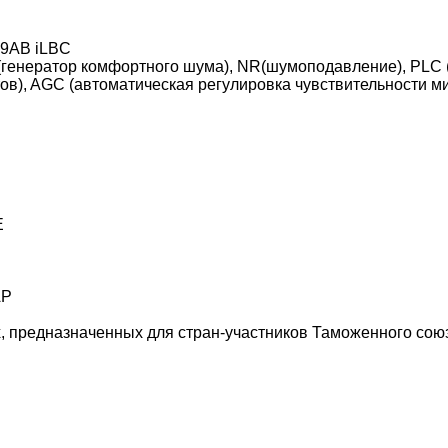
29AB iLBC
(генератор комфортного шума), NR(шумоподавление), PLC 
ов), AGC (автоматическая регулировка чувствительности 
E
AP
 предназначенных для стран-участников Таможенного союза