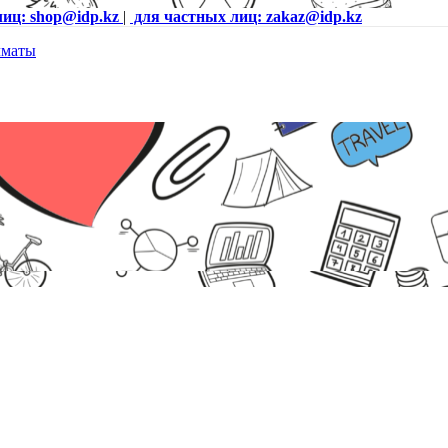
лиц: shop@idp.kz
|
для частных лиц: zakaz@idp.kz
 PoE, БП