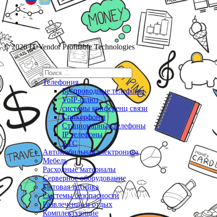
© 2026 IT Vendor Profitable Technologies
Телефония
Беспроводные телефоны
VoIP-шлюз
системы конференц связи
Спикерфоны
Стационарные телефоны
IP телефоны
АТС
Автомобильная электроника
Мебель
Расходные материалы
Серверное оборудование
Бытовая техника
Системы безопасности
Развлечения и отдых
Комплектующие