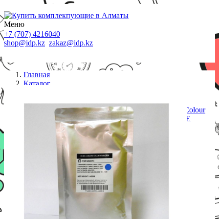
Меню
+7 (707) 4216040
shop@idp.kz
zakaz@idp.kz
Главная
Каталог
Картриджи Xerox
Девелопер Xerox DC
240/242/250/252/7655/7665/7675/7755/7765/7775/Colour
550/560/570 CYAN foil bags 440 гр MAGNETONE