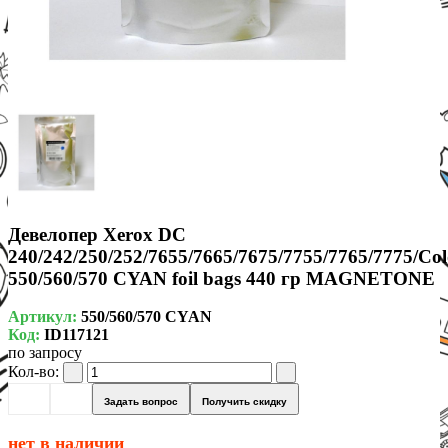
Девелопер Xerox DC
240/242/250/252/7655/7665/7675/7755/7765/7775/Co
550/560/570 CYAN foil bags 440 гр MAGNETONE
Артикул:
550/560/570 CYAN
Код:
ID117121
по запросу
Кол-во:
Задать вопрос
Получить скидку
нет в наличии