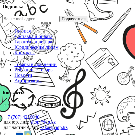
Подписка
Подписаться
Главная
Доставка и оплата
Гарантия и возврат
Юридическим лицам
Контакты
Товары в сравнении
Избранные товары
Новости
Авторизация
Контакты
г. Алматы, ул. Магаданская 62В
+7 (707) 4216040
для юр. лиц:
shop@idp.kz
для частных лиц:
zakaz@idp.kz