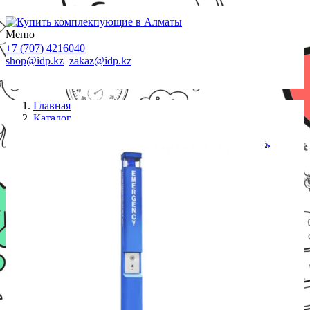
Меню
+7 (707) 4216040
shop@idp.kz
zakaz@idp.kz
Главная
Каталог
Стационарные телефоны
JR321-SC-SP-SIP, 1 кнопка, колонна, солн.панель,
LED лампа