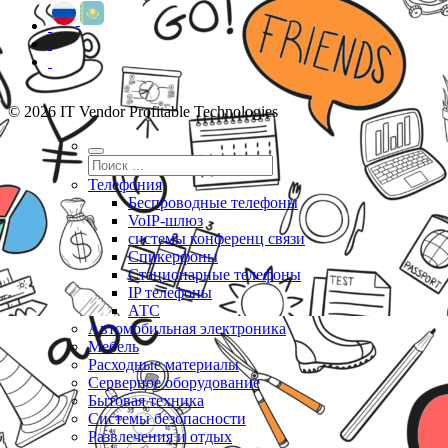
© 2026 IT Vendor Profitable Technologies
Телефония
Беспроводные телефоны
VoIP-шлюз
системы конференц связи
Спикерфоны
Стационарные телефоны
IP телефоны
АТС
Автомобильная электроника
Мебель
Расходные материалы
Серверное оборудование
Бытовая техника
Системы безопасности
Развлечения и отдых