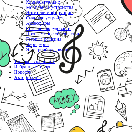
Комплектующие
Мобильные устройства
Носители информации
Силовые устройства
Аксессуары
Сетевое оборудование
Программное обеспечение
Готовые решения
Периферия
Электрооборудование
Товары в сравнении
Избранные товары
Новости
Авторизация