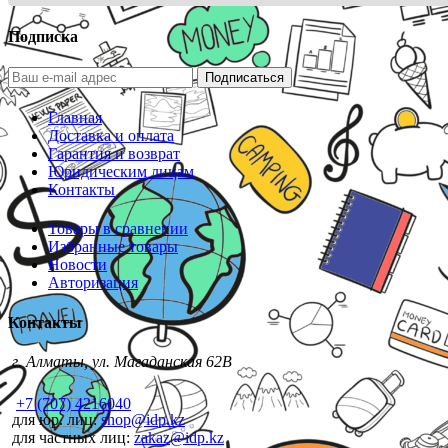
Подписка
Подписаться
Главная
Доставка и оплата
Гарантия и возврат
Юридическим лицам
Контакты
Товары в сравнении
Избранные товары
Новости
Авторизация
Контакты
г. Алматы, ул. Магаданская 62В
+7 (707) 4216040
для юр. лиц:
shop@idp.kz
для частных лиц:
zakaz@idp.kz