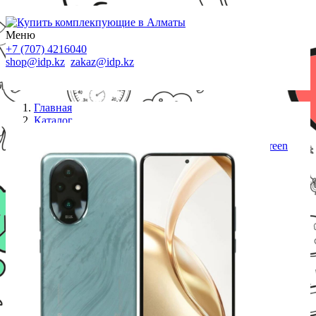
Меню
+7 (707) 4216040
shop@idp.kz
zakaz@idp.kz
Главная
Каталог
Смартфоны
Смартфон HONOR 200 12GB+512GB Emerald Green
(5109BFKJ)