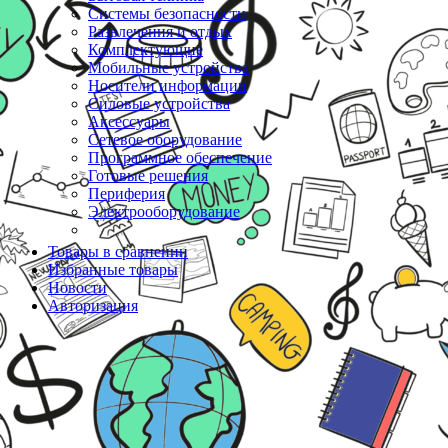
Системы безопасности
Развлечения и отдых
Комплектующие
Мобильные устройства
Носители информации
Силовые устройства
Аксессуары
Сетевое оборудование
Программное обеспечение
Готовые решения
Периферия
Электрооборудование
Товары в сравнении
Избранные товары
Новости
Авторизация