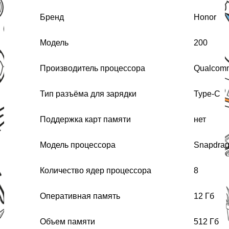
Бренд
Honor
Модель
200
Производитель процессора
Qualcom
Тип разъёма для зарядки
Type-C
Поддержка карт памяти
нет
Модель процессора
Snapdrag
Количество ядер процессора
8
Оперативная память
12 Гб
Объем памяти
512 Гб