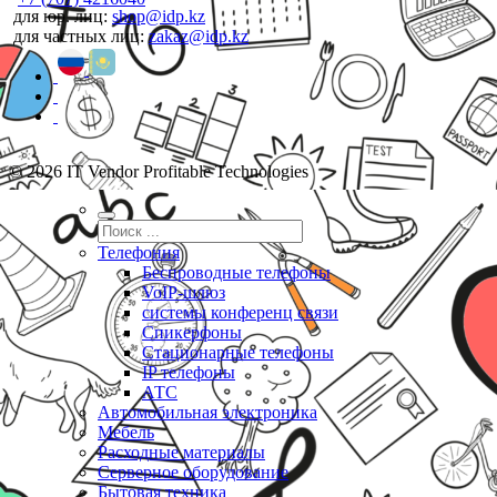
для юр. лиц:
shop@idp.kz
для частных лиц:
zakaz@idp.kz
© 2026 IT Vendor Profitable Technologies
Телефония
Беспроводные телефоны
VoIP-шлюз
системы конференц связи
Спикерфоны
Стационарные телефоны
IP телефоны
АТС
Автомобильная электроника
Мебель
Расходные материалы
Серверное оборудование
Бытовая техника