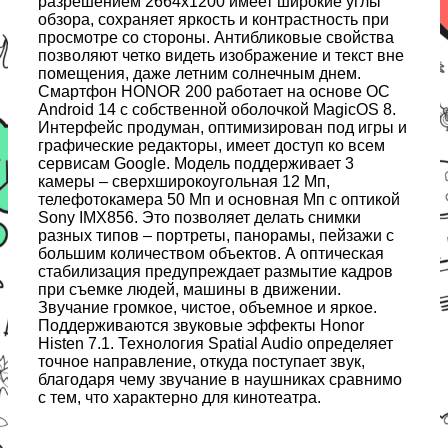
разрешением 2664x1200 имеет широкие углы
обзора, сохраняет яркость и контрастность при
просмотре со стороны. Антибликовые свойства
позволяют четко видеть изображение и текст вне
помещения, даже летним солнечным днем.
Смартфон HONOR 200 работает на основе ОС
Android 14 с собственной оболочкой MagicOS 8.
Интерфейс продуман, оптимизирован под игры и
графические редакторы, имеет доступ ко всем
сервисам Google. Модель поддерживает 3
камеры – сверхширокоугольная 12 Мп,
телефотокамера 50 Мп и основная Мп с оптикой
Sony IMX856. Это позволяет делать снимки
разных типов – портреты, панорамы, пейзажи с
большим количеством объектов. А оптическая
стабилизация предупреждает размытие кадров
при съемке людей, машины в движении.
Звучание громкое, чистое, объемное и яркое.
Поддерживаются звуковые эффекты Honor
Histen 7.1. Технология Spatial Audio определяет
точное направление, откуда поступает звук,
благодаря чему звучание в наушниках сравнимо
с тем, что характерно для кинотеатра.