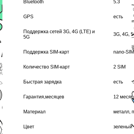
Bluetooth
5.3
GPS
есть
Поддержка сетей 3G, 4G (LTE) и
3G, 4G, 
5G
Поддержка SIM-карт
nano-SIM
Количество SIM-карт
2 SIM
Быстрая зарядка
есть
Гарантия,месяцев
12 месяц
Материал
металл, 
Цвет
зеленый