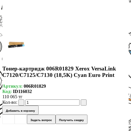
Тонер-картридж 006R01829 Xerox VersaLink
C7120/C7125/C7130 (18,5K) Cyan Euro Print
Артикул:
006R01829
Код:
ID116032
110 065 тг
Кол-во:
Добавить в корзину
Задать вопрос
Получить скидку