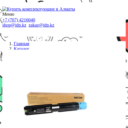
Меню
+7 (707) 4216040
shop@idp.kz
zakaz@idp.kz
Главная
Каталог
Картриджи Xerox
Тонер-картридж 006R01829 Xerox VersaLink
C7120/C7125/C7130 (18,5K) Cyan Euro Print