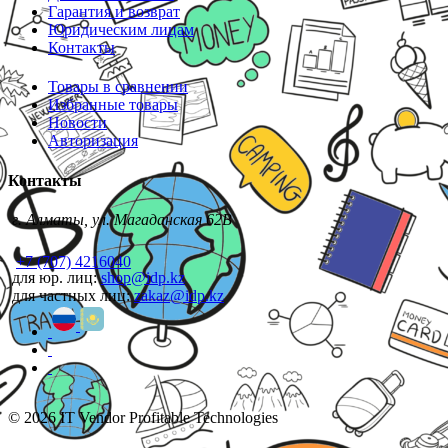
Гарантия и возврат
Юридическим лицам
Контакты
Товары в сравнении
Избранные товары
Новости
Авторизация
Контакты
г. Алматы, ул. Магаданская 62В
+7 (707) 4216040
для юр. лиц:
shop@idp.kz
для частных лиц:
zakaz@idp.kz
© 2026 IT Vendor Profitable Technologies