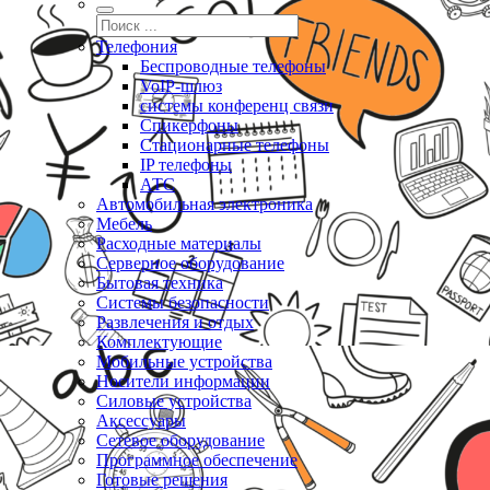
Телефония
Беспроводные телефоны
VoIP-шлюз
системы конференц связи
Спикерфоны
Стационарные телефоны
IP телефоны
АТС
Автомобильная электроника
Мебель
Расходные материалы
Серверное оборудование
Бытовая техника
Системы безопасности
Развлечения и отдых
Комплектующие
Мобильные устройства
Носители информации
Силовые устройства
Аксессуары
Сетевое оборудование
Программное обеспечение
Готовые решения