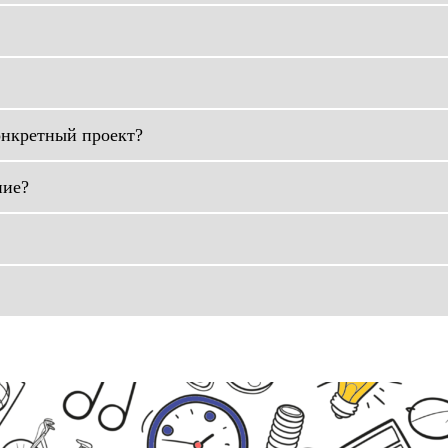
онкретный проект?
ние?