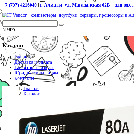
+7 (707) 4216040
|
г. Алматы, ул. Магаданская 62В
|
для юр. 
Меню
Каталог
Главная
Доставка и оплата
Гарантия и возврат
Юридическим лицам
Контакты
Главная
Каталог
Картриджи HP
Картридж лазерный HP CF280A для принтеров LaserJe