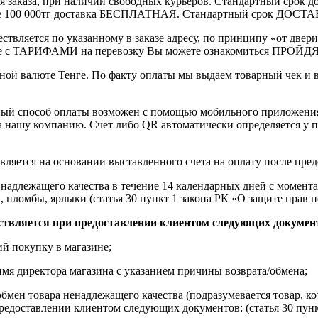
ления заказа, при наличии свободных курьеров. Стандартный сро
выше 100 000тг доставка БЕСПЛАТНАЯ. Стандартный срок ДОСТАВ
ствляется по указанному в заказе адресу, по принципу «от двери
 с ТАРИФАМИ на перевозку Вы можете ознакомиться ПРОЙДЯ ПО
ной валюте Тенге. По факту оплаты мы выдаем товарный чек и 
ный способ оплаты возможен с помощью мобильного приложени
на нашу компанию. Счет либо QR автоматически определяется у п
вляется на основании выставленного счета на оплату после пре
надлежащего качества в течение 14 календарных дней с момента
, пломбы, ярлыки (статья 30 пункт 1 закона РК «О защите прав п
ствляется при предоставлении клиентом следующих докумен
й покупку в магазине;
имя директора магазина с указанием причины возврата/обмена;
обмен товара ненадлежащего качества (подразумевается товар, 
редоставлении клиентом следующих документов: (статья 30 пунк