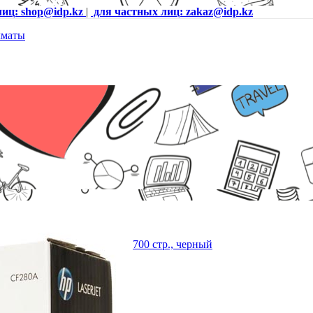
лиц: shop@idp.kz
|
для частных лиц: zakaz@idp.kz
t Pro M401, M425, ресурс 2700 стр., черный