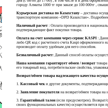
дня (с 08-00 до 17-00) , в том числе и в день оформ
городу Алматы 1000 тг при заказе до 100 000тг , с
Курьерская доставка по Казахстану
– доставка осуще
транспортную компанию «DPD Казахстан». Подробнее
Наличный расчет
: Оплата производится в националь
подтверждающие факт покупки товара.
Оплата на счет компании через сервис KASPI
: Дан
либо QR код с расчетного счета Kaspi оформленного 
производит оплату удобным для него способом.
Безналичный расчет
: Данный способ оплаты осущест
Наша компания гарантирует обмен / возврат
товара 
его товарный вид, потребительские свойства, упаковка
Возврат/обмен товара надлежащего качества осуще
1.
Кассовый чек
и другие документы, подтверждающи
2.
Заявление покупателя
на возврат/обмен товара на 
3.
Гарантийный талон
(если предусмотрен). Возврат/
своих функциональных качеств) осуществляется при п