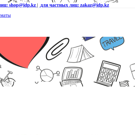
лиц: shop@idp.kz
|
для частных лиц: zakaz@idp.kz
) 16/512GB, Черный