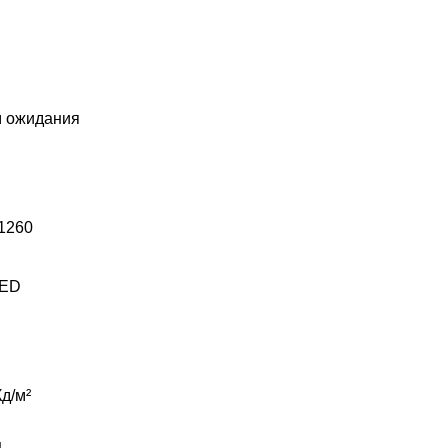
 ожидания
1260
ED
д/м²
ц