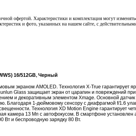
ичной офертой. Характеристики и комплектация могут изменять
актеристик и фото, указанных на нашем сайте, с действительны
7WWS) 16/512GB, Черный
овым экраном AMOLED. Технология X-True гарантирует ярк
Kunlun Glass защищает экран от царапин и повреждений при
снением и декоративным элементом Xmage. Основной датчик
. Благодаря 1-дюймовому сенсору с диафрагмой f/1.6 улав
свещенности. Технология XD Motion Engine гарантирует чет
ая камера 13 Мп с автофокусом. В смартфоне установлен а
 Вт и беспроводную зарядку 80 Вт.