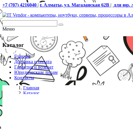
+7 (707) 4216040
|
г. Алматы, ул. Магаданская 62В
|
для юр. 
Меню
Каталог
Главная
Доставка и оплата
Гарантия и возврат
Юридическим лицам
Контакты
Главная
Каталог
Смартфоны
Смартфон Huawei Pura 70 Ultra HBP-LX9 (51097WWS