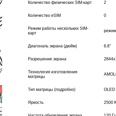
Количество физических SIM-карт
2
Количество eSIM
0
Режим работы нескольких SIM-
режим
карт
Диагональ экрана (дюйм)
6.8"
Разрешение экрана
2844х
Технология изготовления
AMOL
матрицы
Тип матрицы (подробно)
OLED
Яркость
2500 К
Частота обновления экрана
120 Г