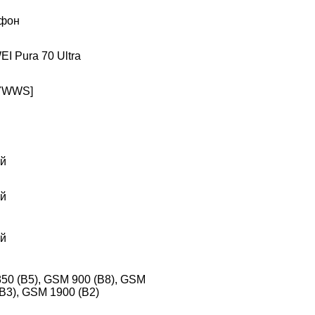
фон
I Pura 70 Ultra
7WWS]
й
й
й
50 (B5), GSM 900 (B8), GSM
B3), GSM 1900 (B2)