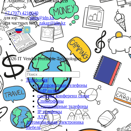
г. Алматы, ул. Магаданская 62В
+7 (707) 4216040
для юр. лиц:
shop@idp.kz
для частных лиц:
zakaz@idp.kz
© 2026 IT Vendor Profitable Technologies
Телефония
Беспроводные телефоны
VoIP-шлюз
системы конференц связи
Спикерфоны
Стационарные телефоны
IP телефоны
АТС
Автомобильная электроника
Мебель