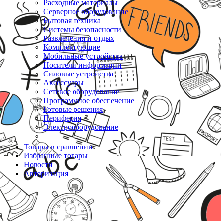
Расходные материалы
Серверное оборудование
Бытовая техника
Системы безопасности
Развлечения и отдых
Комплектующие
Мобильные устройства
Носители информации
Силовые устройства
Аксессуары
Сетевое оборудование
Программное обеспечение
Готовые решения
Периферия
Электрооборудование
Товары в сравнении
Избранные товары
Новости
Авторизация