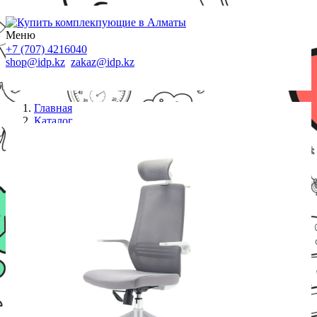
Меню
+7 (707) 4216040
shop@idp.kz
zakaz@idp.kz
Главная
Каталог
Кресла
Офисное кресло Sihoo M76A-101 белый