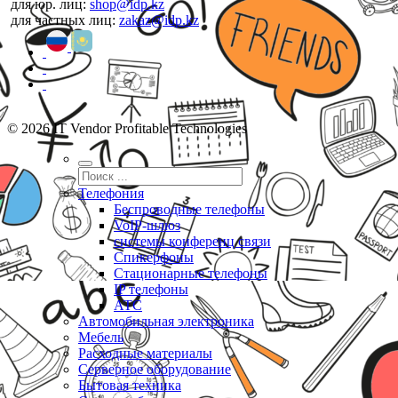
для юр. лиц:
shop@idp.kz
для частных лиц:
zakaz@idp.kz
© 2026 IT Vendor Profitable Technologies
Телефония
Беспроводные телефоны
VoIP-шлюз
системы конференц связи
Спикерфоны
Стационарные телефоны
IP телефоны
АТС
Автомобильная электроника
Мебель
Расходные материалы
Серверное оборудование
Бытовая техника