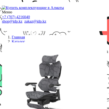
Меню
+7 (707) 4216040
shop@idp.kz
zakaz@idp.kz
Главная
Каталог
Кресла
Игровое кресло Sihoo X5Pro-401-JT черный