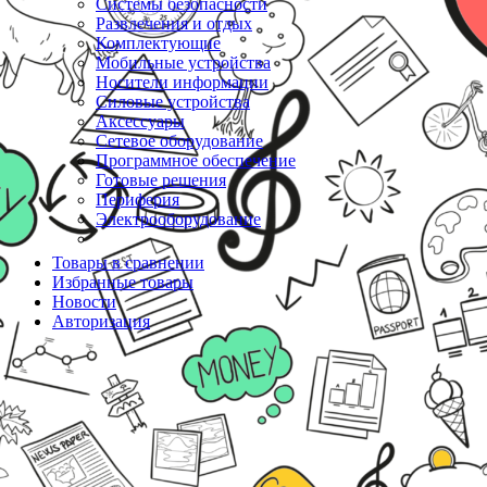
Системы безопасности
Развлечения и отдых
Комплектующие
Мобильные устройства
Носители информации
Силовые устройства
Аксессуары
Сетевое оборудование
Программное обеспечение
Готовые решения
Периферия
Электрооборудование
Товары в сравнении
Избранные товары
Новости
Авторизация