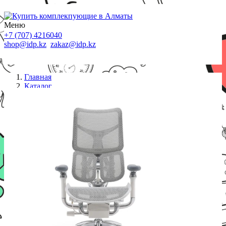
Меню
+7 (707) 4216040
shop@idp.kz
zakaz@idp.kz
Главная
Каталог
Кресла
Офисное кресло Sihoo S100 -B103 -JT белый