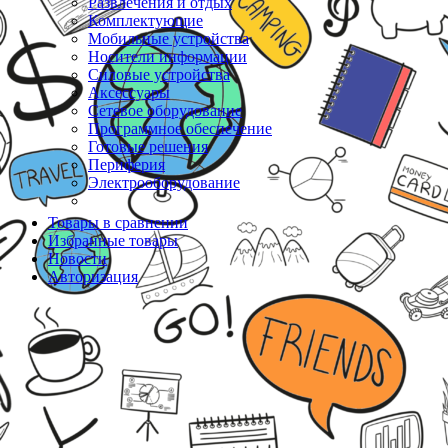
Развлечения и отдых
Комплектующие
Мобильные устройства
Носители информации
Силовые устройства
Аксессуары
Сетевое оборудование
Программное обеспечение
Готовые решения
Периферия
Электрооборудование
Товары в сравнении
Избранные товары
Новости
Авторизация