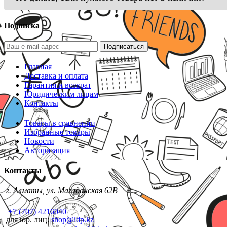
Подписка
Подписаться
Главная
Доставка и оплата
Гарантия и возврат
Юридическим лицам
Контакты
Товары в сравнении
Избранные товары
Новости
Авторизация
Контакты
г. Алматы, ул. Магаданская 62В
+7 (707) 4216040
для юр. лиц:
shop@idp.kz