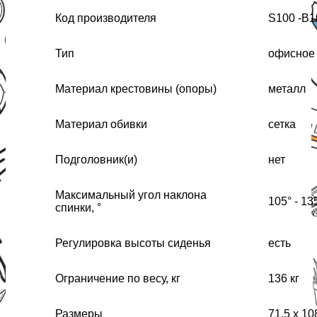
Код производителя
S100 -B1
Тип
офисное
Материал крестовины (опоры)
металл
Материал обивки
сетка
Подголовник(и)
нет
Максимальный угол наклона
105° - 13
спинки, °
Регулировка высоты сиденья
есть
Ограничение по весу, кг
136 кг
Размеры
71.5 х 10