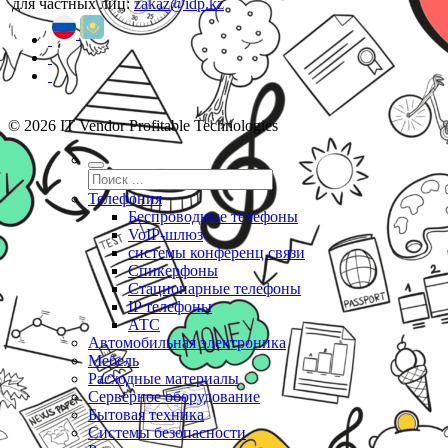
для частных лиц:
zakaz@idp.kz
© 2026 IT Vendor Profitable Technologies
Телефония
Беспроводные телефоны
VoIP-шлюз
системы конференц связи
Спикерфоны
Стационарные телефоны
IP телефоны
АТС
Автомобильная электроника
Мебель
Расходные материалы
Серверное оборудование
Бытовая техника
Системы безопасности