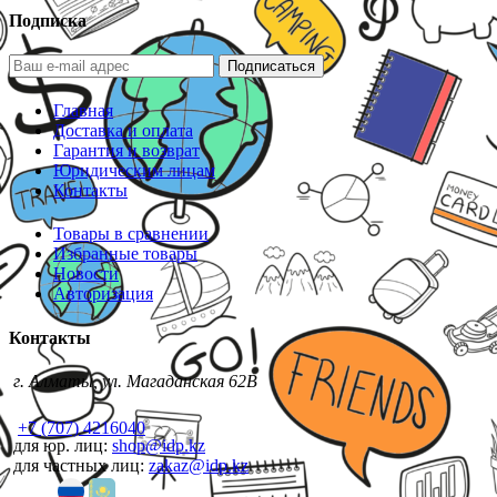
Подписка
Подписаться
Главная
Доставка и оплата
Гарантия и возврат
Юридическим лицам
Контакты
Товары в сравнении
Избранные товары
Новости
Авторизация
Контакты
г. Алматы, ул. Магаданская 62В
+7 (707) 4216040
для юр. лиц:
shop@idp.kz
для частных лиц:
zakaz@idp.kz