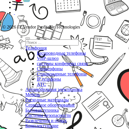
© 2026 IT Vendor Profitable Technologies
Телефония
Беспроводные телефоны
VoIP-шлюз
системы конференц связи
Спикерфоны
Стационарные телефоны
IP телефоны
АТС
Автомобильная электроника
Мебель
Расходные материалы
Серверное оборудование
Бытовая техника
Системы безопасности
Развлечения и отдых
Комплектующие