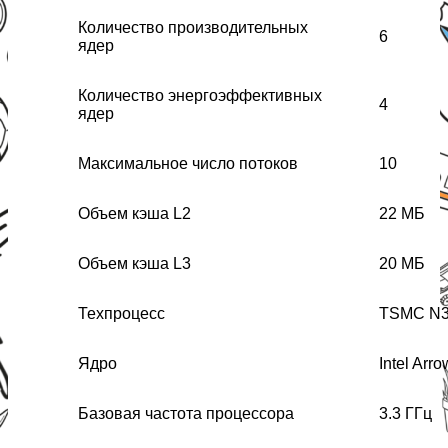
Количество производительных
6
ядер
Количество энергоэффективных
4
ядер
Максимальное число потоков
10
Объем кэша L2
22 МБ
Объем кэша L3
20 МБ
Техпроцесс
TSMC N
Ядро
Intel Arr
Базовая частота процессора
3.3 ГГц