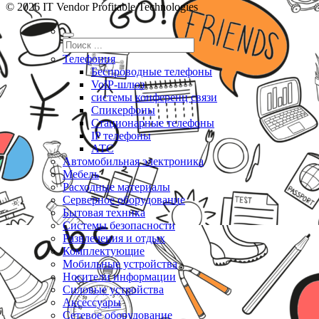
© 2026 IT Vendor Profitable Technologies
Телефония
Беспроводные телефоны
VoIP-шлюз
системы конференц связи
Спикерфоны
Стационарные телефоны
IP телефоны
АТС
Автомобильная электроника
Мебель
Расходные материалы
Серверное оборудование
Бытовая техника
Системы безопасности
Развлечения и отдых
Комплектующие
Мобильные устройства
Носители информации
Силовые устройства
Аксессуары
Сетевое оборудование