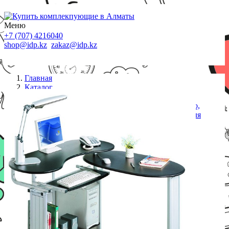
Меню
+7 (707) 4216040
shop@idp.kz
zakaz@idp.kz
Главная
Каталог
Компьютерные столы
Компьютерный стол, Deluxe, DLFT-213S Europeo,
МДФ, 200*81*64.5 см, Чёрный Графит, Полки для
клавиатуры и сис. блока