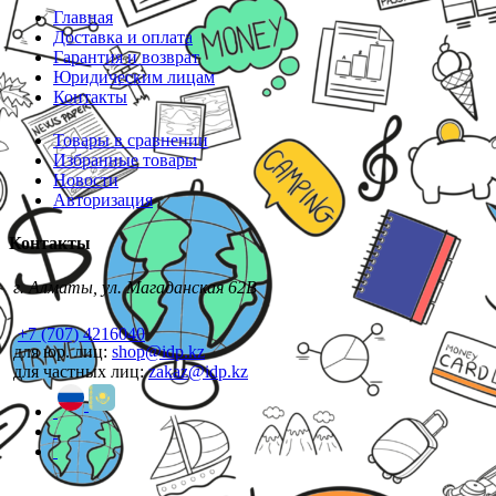
Главная
Доставка и оплата
Гарантия и возврат
Юридическим лицам
Контакты
Товары в сравнении
Избранные товары
Новости
Авторизация
Контакты
г. Алматы, ул. Магаданская 62В
+7 (707) 4216040
для юр. лиц:
shop@idp.kz
для частных лиц:
zakaz@idp.kz