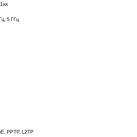
11ax
Гц, 5 ГГц
E, PPTP, L2TP