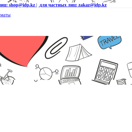
лиц: shop@idp.kz
|
для частных лиц: zakaz@idp.kz
 X50 (3 устройства) <Бесшовный роуминг, Wi-Fi 6, 5 ГГц: до 240
 встроенные антенны, Beamformin