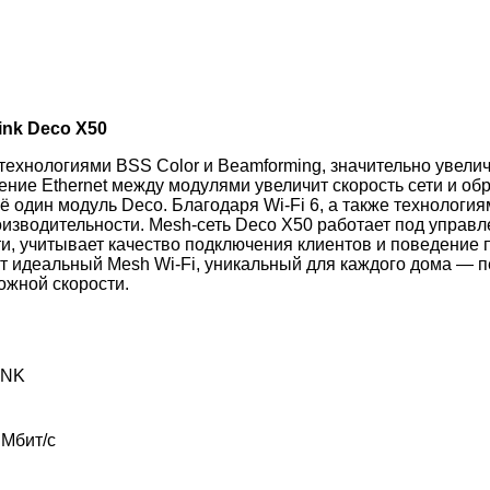
ink Deco X50
ехнологиями BSS Color и Beamforming, значительно увелич
ние Ethernet между модулями увеличит скорость сети и о
ё один модуль Deco. Благодаря Wi-Fi 6, а также технолог
изводительности. Mesh-сеть Deco X50 работает под управл
ти, учитывает качество подключения клиентов и поведение
т идеальный Mesh Wi-Fi, уникальный для каждого дома — 
жной скорости.
INK
 Мбит/с