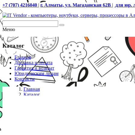
+7 (707) 4216040
|
г. Алматы, ул. Магаданская 62В
|
для юр. 
Меню
Каталог
Главная
Доставка и оплата
Гарантия и возврат
Юридическим лицам
Контакты
Главная
Каталог
Mesh Wi-Fi система
Домашняя Mesh Wi-Fi система GbE AX3000 Tp-Link Deco
802.11ax/ac/a/b/g/n, 3 гигабитных порта LAN/WAN, 2