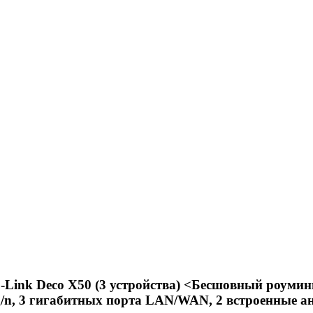
nk Deco X50 (3 устройства) <Бесшовный роуминг, Wi
/b/g/n, 3 гигабитных порта LAN/WAN, 2 встроенные 