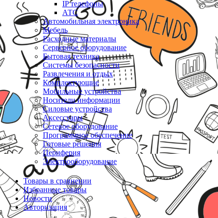
IP телефоны
АТС
Автомобильная электроника
Мебель
Расходные материалы
Серверное оборудование
Бытовая техника
Системы безопасности
Развлечения и отдых
Комплектующие
Мобильные устройства
Носители информации
Силовые устройства
Аксессуары
Сетевое оборудование
Программное обеспечение
Готовые решения
Периферия
Электрооборудование
Товары в сравнении
Избранные товары
Новости
Авторизация