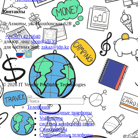
Контакты
г. Алматы, ул. Магаданская 62В
+7 (707) 4216040
для юр. лиц:
shop@idp.kz
для частных лиц:
zakaz@idp.kz
© 2026 IT Vendor Profitable Technologies
Телефония
Беспроводные телефоны
VoIP-шлюз
системы конференц связи
Спикерфоны
Стационарные телефоны