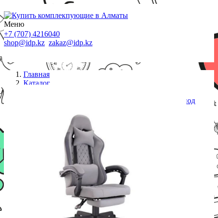
Меню
+7 (707) 4216040
shop@idp.kz
zakaz@idp.kz
Главная
Каталог
Кресла
Игровое кресло Eco Estelar Venus (L) подставка под
ноги, серый