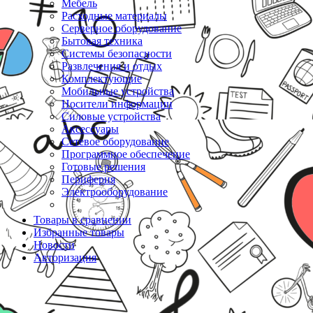
Мебель
Расходные материалы
Серверное оборудование
Бытовая техника
Системы безопасности
Развлечения и отдых
Комплектующие
Мобильные устройства
Носители информации
Силовые устройства
Аксессуары
Сетевое оборудование
Программное обеспечение
Готовые решения
Периферия
Электрооборудование
Товары в сравнении
Избранные товары
Новости
Авторизация