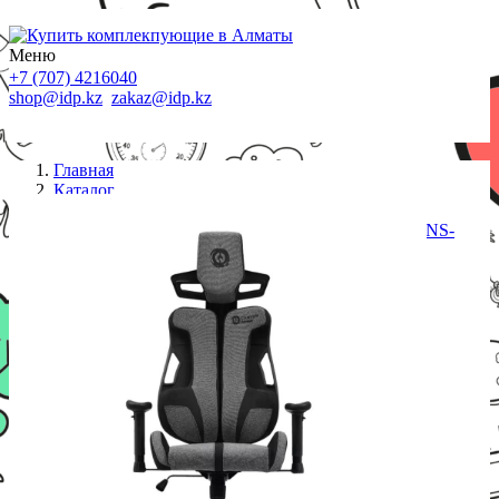
Меню
+7 (707) 4216040
shop@idp.kz
zakaz@idp.kz
Главная
Каталог
Кресла
CANYON gaming chair Morphos ABCH01 Grey CNS-
ABCH01GYB