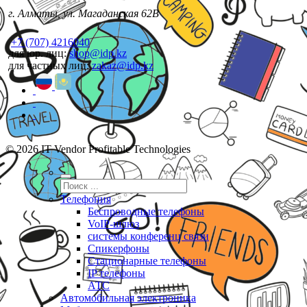
г. Алматы, ул. Магаданская 62В
+7 (707) 4216040
для юр. лиц:
shop@idp.kz
для частных лиц:
zakaz@idp.kz
© 2026 IT Vendor Profitable Technologies
Телефония
Беспроводные телефоны
VoIP-шлюз
системы конференц связи
Спикерфоны
Стационарные телефоны
IP телефоны
АТС
Автомобильная электроника