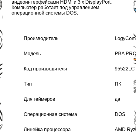
видеоинтерфейсами HDMI и 3 x DisplayPort.
Компьютер работает под управлением
операционной системы DOS.
Производитель
LogyCom
Модель
PBA PR
Код производителя
95522LC
Тип
ПК
Для геймеров
да
Операционная система
DOS
Линейка процессора
AMD Ryz