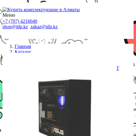
Меню
+7 (707) 4216040
shop@idp.kz
zakaz@idp.kz
Главная
Каталог
Компьютеры
Системный блок PBA PROART (Ryzen 9 9950X
4,3GHz/32GB/2048GB/RTX 4080S 16GB/PROART
PA602)