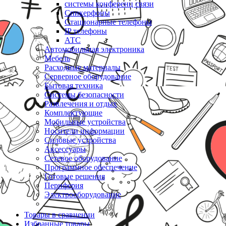
системы конференц связи
Спикерфоны
Стационарные телефоны
IP телефоны
АТС
Автомобильная электроника
Мебель
Расходные материалы
Серверное оборудование
Бытовая техника
Системы безопасности
Развлечения и отдых
Комплектующие
Мобильные устройства
Носители информации
Силовые устройства
Аксессуары
Сетевое оборудование
Программное обеспечение
Готовые решения
Периферия
Электрооборудование
Товары в сравнении
Избранные товары