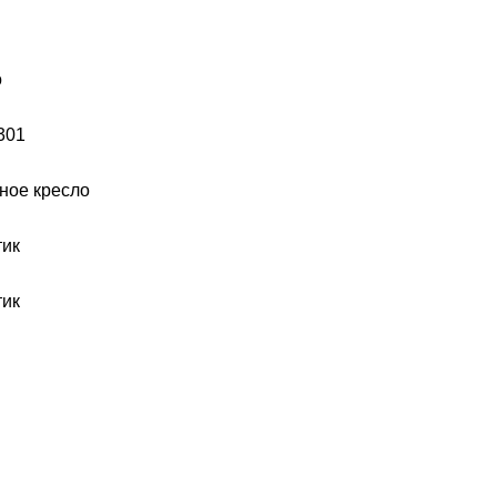
o
301
ное кресло
тик
тик