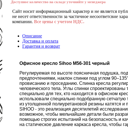
Доступное количество на складе уточняйте у менеджера
Сайт носит информационный характер и не является публ
не несет ответственности за частичное несоответсвие хар
компании.
Все цены с учетом НДС.
Описание
Доставка и оплата
Гарантия и возврат
Офисное кресло Sihoo M56-301 черный
Регулируемая по высоте поясничная подушка, под
предпочтениями, наклон спинки под углом 90–135°
провисанию и проседанию. Спинка кресла регули
человеческого тела. Углы спинки спроектированы
специально для тех, кто находится в офисном кре
использовали специально подобранную сетчатую 
из утолщенной полиуретановой резины катятся и п
SIHOO - это реализация десятилетий исследован
возможное, чтобы мельчайшие детали были разраб
помощью строгих испытаний на безопасность и кач
на статическое давление каркаса кресла, чтобы г