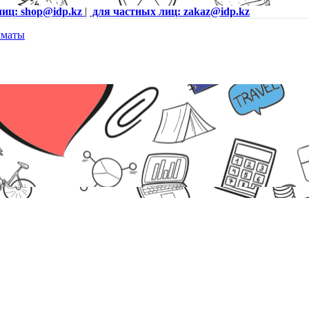
лиц: shop@idp.kz
|
для частных лиц: zakaz@idp.kz