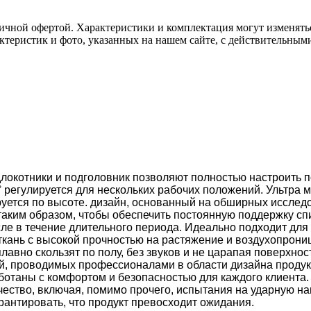
ичной офертой. Характеристики и комплектация могут изменять
актеристик и фото, указанных на нашем сайте, с действительны
локотники и подголовник позволяют полностью настроить п
 регулируется для нескольких рабочих положений. Ультра м
руется по высоте. дизайн, основанный на обширных иссле
 таким образом, чтобы обеспечить постоянную поддержку с
сле в течение длительного периода. Идеально подходит для
ткань с высокой прочностью на растяжение и воздухопрони
лавно скользят по полу, без звуков и не царапая поверхн
ий, проводимых профессионалами в области дизайна проду
отаны с комфортом и безопасностью для каждого клиента.
ество, включая, помимо прочего, испытания на ударную наг
арантировать, что продукт превосходит ожидания.