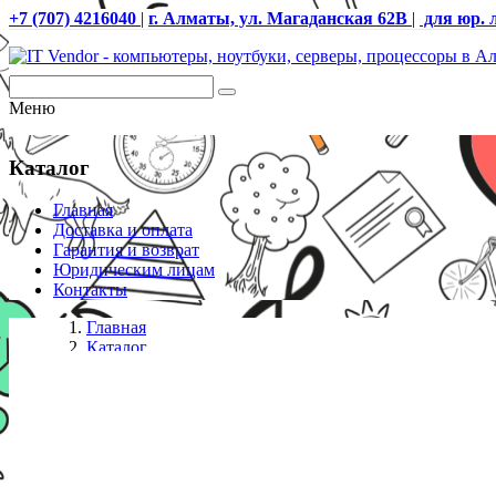
+7 (707) 4216040
|
г. Алматы, ул. Магаданская 62В
|
для юр. 
Меню
Каталог
Главная
Доставка и оплата
Гарантия и возврат
Юридическим лицам
Контакты
Главная
Каталог
Кресла
Офисное кресло Sihoo M56-301 черный