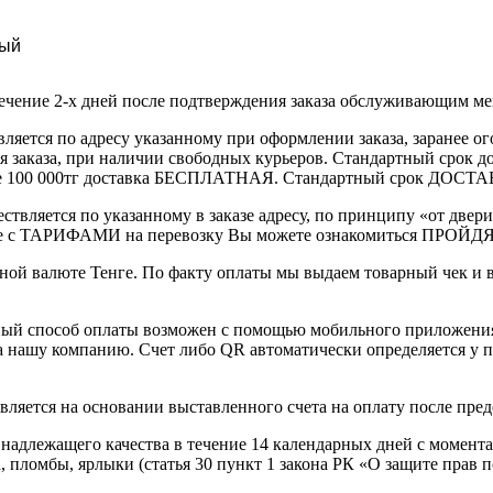
ый
течение 2-х дней после подтверждения заказа обслуживающим м
вляется по адресу указанному при оформлении заказа, заранее ог
ления заказа, при наличии свободных курьеров. Стандартный сро
выше 100 000тг доставка БЕСПЛАТНАЯ. Стандартный срок ДОСТАВ
ствляется по указанному в заказе адресу, по принципу «от двери
 с ТАРИФАМИ на перевозку Вы можете ознакомиться ПРОЙДЯ ПО
ной валюте Тенге. По факту оплаты мы выдаем товарный чек и 
ный способ оплаты возможен с помощью мобильного приложени
на нашу компанию. Счет либо QR автоматически определяется у п
вляется на основании выставленного счета на оплату после пре
надлежащего качества в течение 14 календарных дней с момента
, пломбы, ярлыки (статья 30 пункт 1 закона РК «О защите прав п