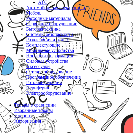
АТС
Автомобильная электроника
Мебель
Расходные материалы
Серверное оборудование
Бытовая техника
Системы безопасности
Развлечения и отдых
Комплектующие
Мобильные устройства
Носители информации
Силовые устройства
Аксессуары
Сетевое оборудование
Программное обеспечение
Готовые решения
Периферия
Электрооборудование
Товары в сравнении
Избранные товары
Новости
Авторизация