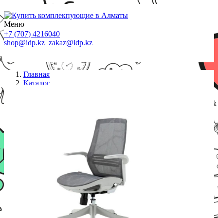
Меню
+7 (707) 4216040
shop@idp.kz
zakaz@idp.kz
Главная
Каталог
Кресла
Офисное кресло Sihoo M59B-201 белый