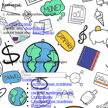
Контакты
г. Алматы, ул. Магаданская 62В
+7 (707) 4216040
для юр. лиц:
shop@idp.kz
для частных лиц:
zakaz@idp.kz
© 2026 IT Vendor Profitable Technologies
Телефония
Беспроводные телефоны
VoIP-шлюз
системы конференц связи
Спикерфоны
Стационарные телефоны
IP телефоны