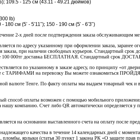
); 109.5 - 125 см (43.11 - 49.21 дюймов)
300 lb)
 см (5' - 5'11"); 150 - 190 см (5' - 6'3")
течение 2-х дней после подтверждения заказа обслуживающим м
вляется по адресу указанному при оформлении заказа, заранее ог
ления заказа, при наличии свободных курьеров. Стандартный сро
выше 100 000тг доставка БЕСПЛАТНАЯ. Стандартный срок ДОСТАВ
ствляется по указанному в заказе адресу, по принципу «от двери
 с ТАРИФАМИ на перевозку Вы можете ознакомиться ПРОЙДЯ ПО
ной валюте Тенге. По факту оплаты мы выдаем товарный чек и 
ный способ оплаты возможен с помощью мобильного приложени
на нашу компанию. Счет либо QR автоматически определяется у п
вляется на основании выставленного счета на оплату после пре
надлежащего качества в течение 14 календарных дней с момента
, пломбы, ярлыки (статья 30 пункт 1 закона РК «О защите прав п