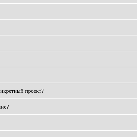
онкретный проект?
ние?