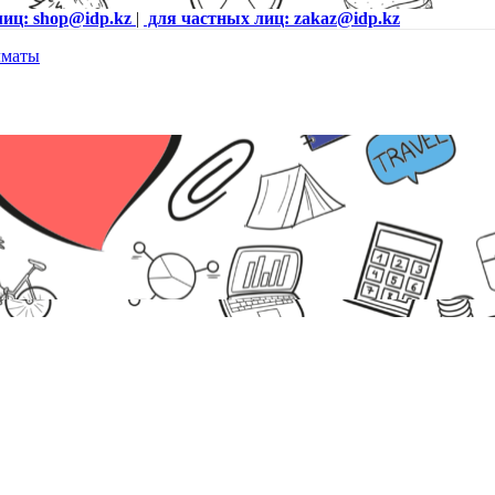
лиц: shop@idp.kz
|
для частных лиц: zakaz@idp.kz