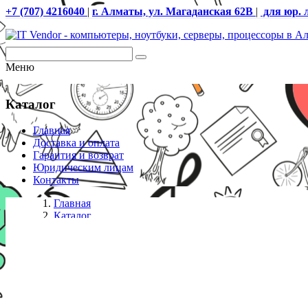
+7 (707) 4216040
|
г. Алматы, ул. Магаданская 62В
|
для юр. 
Меню
Каталог
Главная
Доставка и оплата
Гарантия и возврат
Юридическим лицам
Контакты
Главная
Каталог
Кресла
Офисное кресло Sihoo S100-B102-JT черный