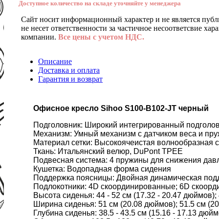
Доступное количество на складе уточняйте у менеджера
Сайт носит информационный характер и не является публ
не несет ответственности за частичное несоответсвие хар
компании.
Все цены с учетом НДС.
Описание
Доставка и оплата
Гарантия и возврат
Офисное кресло Sihoo S100-B102-JT черный
Подголовник: Широкий интегрированный подгол
Механизм: Умный механизм с датчиком веса и пру
Материал сетки: Высокоячеистая волнообразная 
Ткань: Итальянский велюр, DuPont TPEE
Подвесная система: 4 пружины для снижения да
Кушетка: Водопадная форма сидения
Поддержка поясницы: Двойная динамическая подд
Подлокотники: 4D скоординированные; 6D скоо
Высота сиденья: 44 - 52 см (17.32 - 20.47 дюймов);
Ширина сиденья: 51 см (20.08 дюймов); 51.5 см (
Глубина сиденья: 38.5 - 43.5 см (15.16 - 17.13 дюйм