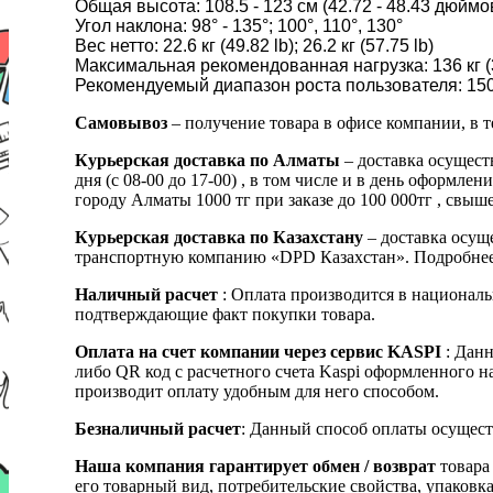
Общая высота: 108.5 - 123 см (42.72 - 48.43 дюймов
Угол наклона: 98° - 135°; 100°, 110°, 130°
Вес нетто: 22.6 кг (49.82 lb); 26.2 кг (57.75 lb)
Максимальная рекомендованная нагрузка: 136 кг (
Рекомендуемый диапазон роста пользователя: 150 - 180
Самовывоз
– получение товара в офисе компании, в 
Курьерская доставка по Алматы
– доставка осущест
дня (с 08-00 до 17-00) , в том числе и в день оформ
городу Алматы 1000 тг при заказе до 100 000тг , с
Курьерская доставка по Казахстану
– доставка осуще
транспортную компанию «DPD Казахстан». Подробнее
Наличный расчет
: Оплата производится в националь
подтверждающие факт покупки товара.
Оплата на счет компании через сервис KASPI
: Дан
либо QR код с расчетного счета Kaspi оформленного 
производит оплату удобным для него способом.
Безналичный расчет
: Данный способ оплаты осущест
Наша компания гарантирует обмен / возврат
товара 
его товарный вид, потребительские свойства, упаковка