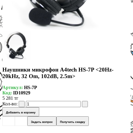
Наушники микрофон A4tech HS-7P <20Hz-
20kHz, 32 Om, 102dB, 2.5m>
Артикул:
HS-7P
Код:
ID10929
5 281 тг
Кол-во:
Добавить в корзину
Задать вопрос
Получить скидку