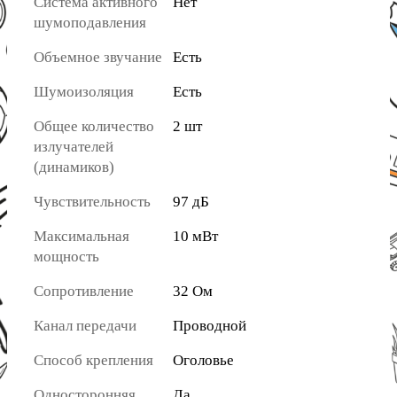
Система активного
Нет
шумоподавления
Объемное звучание
Есть
Шумоизоляция
Есть
Общее количество
2 шт
излучателей
(динамиков)
Чувствительность
97 дБ
Максимальная
10 мВт
мощность
Сопротивление
32 Ом
Канал передачи
Проводной
Способ крепления
Оголовье
Односторонняя
Да