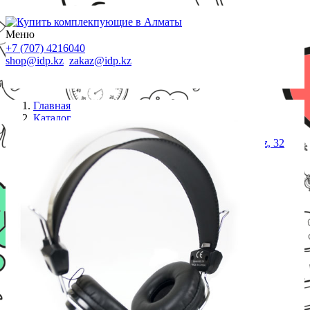
Меню
+7 (707) 4216040
shop@idp.kz
zakaz@idp.kz
Главная
Каталог
Наушники
Наушники микрофон A4tech HS-7P <20Hz-20kHz, 32
Om, 102dB, 2.5m>