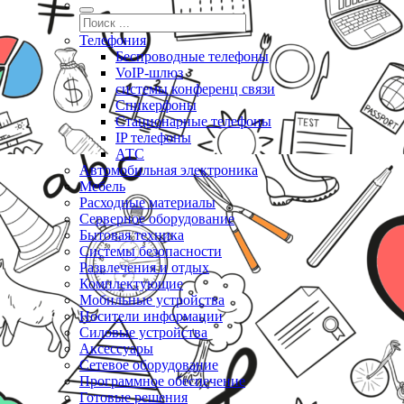
Телефония
Беспроводные телефоны
VoIP-шлюз
системы конференц связи
Спикерфоны
Стационарные телефоны
IP телефоны
АТС
Автомобильная электроника
Мебель
Расходные материалы
Серверное оборудование
Бытовая техника
Системы безопасности
Развлечения и отдых
Комплектующие
Мобильные устройства
Носители информации
Силовые устройства
Аксессуары
Сетевое оборудование
Программное обеспечение
Готовые решения