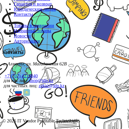
Гарантия и возврат
Юридическим лицам
Контакты
Товары в сравнении
Избранные товары
Новости
Авторизация
Контакты
г. Алматы, ул. Магаданская 62В
+7 (707) 4216040
для юр. лиц:
shop@idp.kz
для частных лиц:
zakaz@idp.kz
© 2026 IT Vendor Profitable Technologies