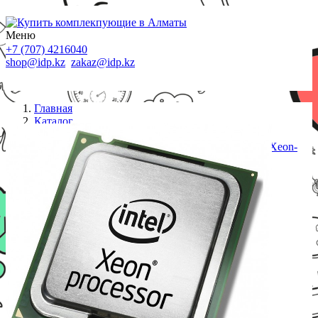
Меню
+7 (707) 4216040
shop@idp.kz
zakaz@idp.kz
Главная
Каталог
Процессоры S-3647
Процессор HPE 866526-B21 ML350 Gen10 4110 Xeon-
S Kit