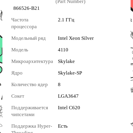
(Part Number)
866526-B21
Частота
2.1 ГГц
процессора
Модельный ряд
Intel Xeon Silver
Модель
4110
Микроархитектура
Skylake
Ядро
Skylake-SP
Количество ядер
8
Сокет
LGA3647
Поддерживается
Intel C620
чипсетами
Поддержка Hyper-
Есть
Threading