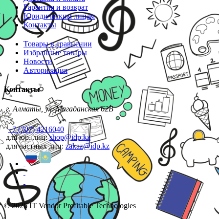
Гарантия и возврат
Юридическим лицам
Контакты
Товары в сравнении
Избранные товары
Новости
Авторизация
Контакты
г. Алматы, ул. Магаданская 62В
+7 (707) 4216040
для юр. лиц:
shop@idp.kz
для частных лиц:
zakaz@idp.kz
© 2026 IT Vendor Profitable Technologies