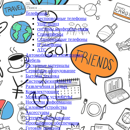
Телефония
Беспроводные телефоны
VoIP-шлюз
системы конференц связи
Спикерфоны
Стационарные телефоны
IP телефоны
АТС
Автомобильная электроника
Мебель
Расходные материалы
Серверное оборудование
Бытовая техника
Системы безопасности
Развлечения и отдых
Комплектующие
Мобильные устройства
Носители информации
Силовые устройства
Аксессуары
Сетевое оборудование
Программное обеспечение
Готовые решения