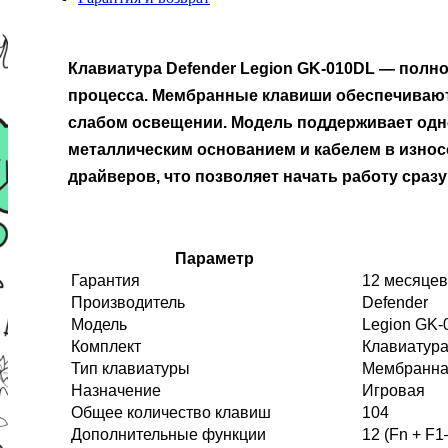
Клавиатура
Defender Legion GK-010DL
— полнор
процесса. Мембранные клавиши обеспечивают 
слабом освещении. Модель поддерживает одно
металлическим основанием и кабелем в износ
драйверов, что позволяет начать работу сраз
Параметр
Гарантия
12 месяцев
Производитель
Defender
Модель
Legion GK-
Комплект
Клавиатур
Тип клавиатуры
Мембранн
Назначение
Игровая
Общее количество клавиш
104
Дополнительные функции
12 (Fn + F1