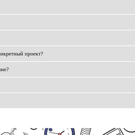
онкретный проект?
ние?