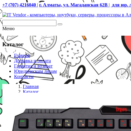
+7 (707) 4216040
|
г. Алматы, ул. Магаданская 62В
|
для юр. 
Меню
Каталог
Главная
Доставка и оплата
Гарантия и возврат
Юридическим лицам
Контакты
Главная
Каталог
Клавиатуры проводные
Клавиатура проводная игровая Defender Legion GK
конструкция клавиатуры, НОВИНКА!!!