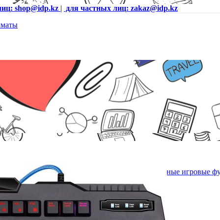
лиц: shop@idp.kz
|
для частных лиц: zakaz@idp.kz
-010DL, ENG/RUS, USB, RGB подсветка,Специальные игровые фу