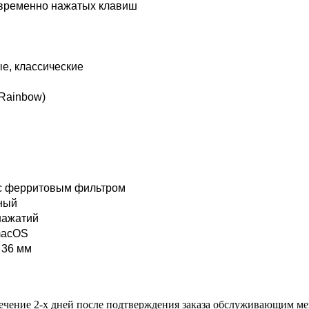
овременно нажатых клавиш
е, классические
Rainbow)
 с ферритовым фильтром
ный
нажатий
macOS
 36 мм
течение 2-х дней после подтверждения заказа обслуживающим м