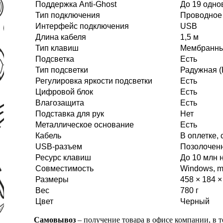
Поддержка Anti-Ghost
До 19 одн
Тип подключения
Проводное
Интерфейс подключения
USB
Длина кабеля
1,5 м
Тип клавиш
Мембранны
Подсветка
Есть
Тип подсветки
Радужная (
Регулировка яркости подсветки
Есть
Цифровой блок
Есть
Влагозащита
Есть
Подставка для рук
Нет
Металлическое основание
Есть
Кабель
В оплетке,
USB-разъем
Позолочен
Ресурс клавиш
До 10 млн 
Совместимость
Windows, 
Размеры
458 × 184 ×
Вес
780 г
Цвет
Черный
Самовывоз
– получение товара в офисе компании, в 