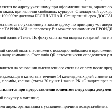
вляется по адресу указанному при оформлении заказа, заранее ог
ления заказа, при наличии свободных курьеров. Стандартный сро
выше 100 000тг доставка БЕСПЛАТНАЯ. Стандартный срок ДОСТАВ
ствляется по указанному в заказе адресу, по принципу «от двери
 с ТАРИФАМИ на перевозку Вы можете ознакомиться ПРОЙДЯ ПО
ной валюте Тенге. По факту оплаты мы выдаем товарный чек и 
ный способ оплаты возможен с помощью мобильного приложени
на нашу компанию. Счет либо QR автоматически определяется у п
вляется на основании выставленного счета на оплату после пре
надлежащего качества в течение 14 календарных дней с момента
, пломбы, ярлыки (статья 30 пункт 1 закона РК «О защите прав п
ствляется при предоставлении клиентом следующих докумен
й покупку в магазине;
имя директора магазина с указанием причины возврата/обмена;