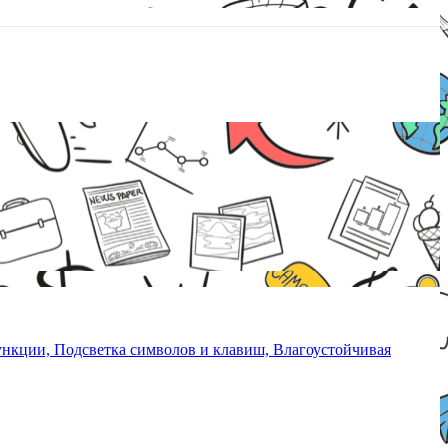
нкции, Подсветка символов и клавиш, Влагоустойчивая