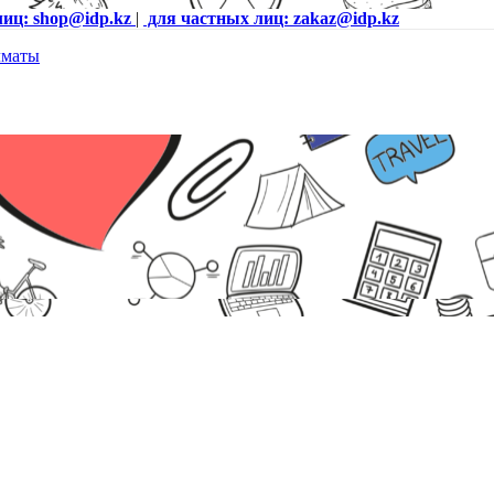
лиц: shop@idp.kz
|
для частных лиц: zakaz@idp.kz
2K RPM NL-SAS Disk Unit (3.5") 02355UUF