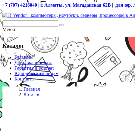
+7 (707) 4216040
|
г. Алматы, ул. Магаданская 62В
|
для юр. 
Меню
Каталог
Главная
Доставка и оплата
Гарантия и возврат
Юридическим лицам
Контакты
Главная
Каталог
HDD серверные 3.5
Жесткий диск СХД HUAWEI L1-NLSAS20T-W 20TB 7.