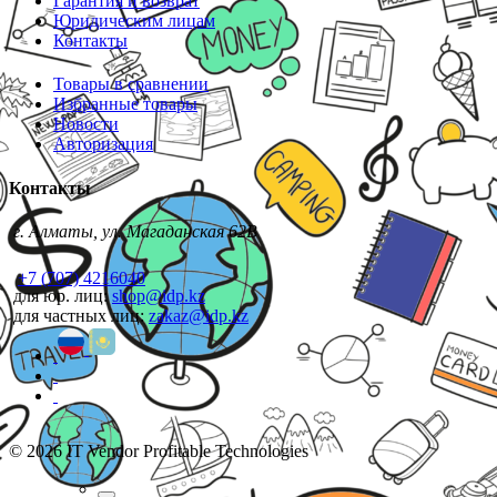
Гарантия и возврат
Юридическим лицам
Контакты
Товары в сравнении
Избранные товары
Новости
Авторизация
Контакты
г. Алматы, ул. Магаданская 62В
+7 (707) 4216040
для юр. лиц:
shop@idp.kz
для частных лиц:
zakaz@idp.kz
© 2026 IT Vendor Profitable Technologies