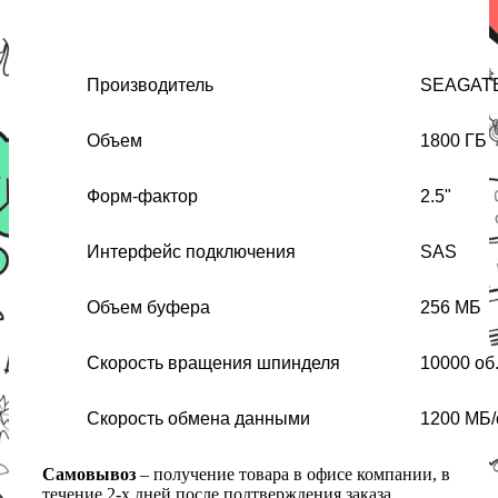
Производитель
SEAGAT
Объем
1800 ГБ
Форм-фактор
2.5"
Интерфейс подключения
SAS
Объем буфера
256 МБ
Скорость вращения шпинделя
10000 об
Скорость обмена данными
1200 МБ/
Самовывоз
– получение товара в офисе компании, в
течение 2-х дней после подтверждения заказа