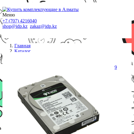
Меню
+7 (707) 4216040
shop@idp.kz
zakaz@idp.kz
Главная
Каталог
HDD серверные 2.5
SEAGATE HDD Server Exos 10E2400 512E/4KN
(2.5*/1.8TB/SAS/6Gb/s/10000rpm) ST1800MM0129