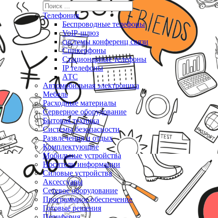
Телефония
Беспроводные телефоны
VoIP-шлюз
системы конференц связи
Спикерфоны
Стационарные телефоны
IP телефоны
АТС
Автомобильная электроника
Мебель
Расходные материалы
Серверное оборудование
Бытовая техника
Системы безопасности
Развлечения и отдых
Комплектующие
Мобильные устройства
Носители информации
Силовые устройства
Аксессуары
Сетевое оборудование
Программное обеспечение
Готовые решения
Периферия