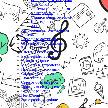
VoIP-шлюз
системы конференц связи
Спикерфоны
Стационарные телефоны
IP телефоны
АТС
Автомобильная электроника
Мебель
Расходные материалы
Серверное оборудование
Бытовая техника
Системы безопасности
Развлечения и отдых
Комплектующие
Мобильные устройства
Носители информации
Силовые устройства
Аксессуары
Сетевое оборудование
Программное обеспечение
Готовые решения
Периферия
Электрооборудование