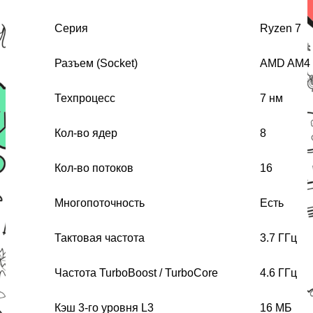
Серия
Ryzen 7
Разъем (Socket)
AMD AM4
Техпроцесс
7 нм
Кол-во ядер
8
Кол-во
потоков
16
Многопоточность
Есть
Тактовая частота
3.7 ГГц
Частота TurboBoost / TurboCore
4.6 ГГц
Кэш 3-го уровня L3
16 МБ