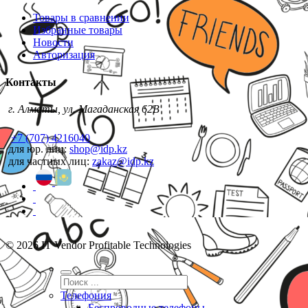
Товары в сравнении
Избранные товары
Новости
Авторизация
Контакты
г. Алматы, ул. Магаданская 62В
+7 (707) 4216040
для юр. лиц:
shop@idp.kz
для частных лиц:
zakaz@idp.kz
© 2026 IT Vendor Profitable Technologies
Телефония
Беспроводные телефоны