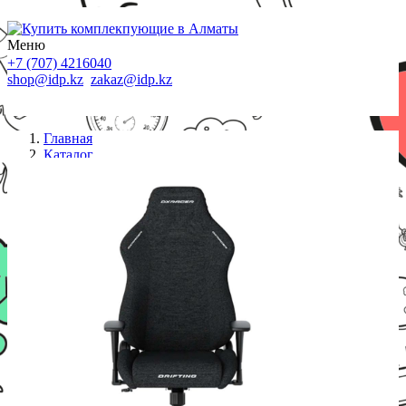
Меню
+7 (707) 4216040
shop@idp.kz
zakaz@idp.kz
Главная
Каталог
Кресла
Игровое компьютерное кресло DXRacer Drifting
Black GC/LDC23FBC/N