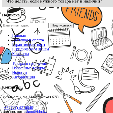
Что делать, если нужного товара нет в наличии?
Подписка
Подписаться
Главная
Доставка и оплата
Гарантия и возврат
Юридическим лицам
Контакты
Товары в сравнении
Избранные товары
Новости
Авторизация
Контакты
г. Алматы, ул. Магаданская 62В
+7 (707) 4216040
для юр. лиц:
shop@idp.kz