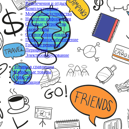
Развлечения и отдых
Комплектующие
Мобильные устройства
Носители информации
Силовые устройства
Аксессуары
Сетевое оборудование
Программное обеспечение
Готовые решения
Периферия
Электрооборудование
Товары в сравнении
Избранные товары
Новости
Авторизация