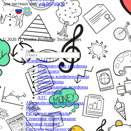
для частных лиц:
zakaz@idp.kz
© 2026 IT Vendor Profitable Technologies
Телефония
Беспроводные телефоны
VoIP-шлюз
системы конференц связи
Спикерфоны
Стационарные телефоны
IP телефоны
АТС
Автомобильная электроника
Мебель
Расходные материалы
Серверное оборудование
Бытовая техника
Системы безопасности