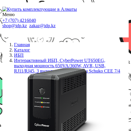
Меню
+7 (707) 4216040
shop@idp.kz
zakaz@idp.kz
Главная
Каталог
ИБП
Интерактивный ИБП, CyberPower UT650EG,
выходная мощность 650VA/360W, AVR, USB,
RJ11/RJ45, 3 выходных разъема типа Schuko CEE 7/4