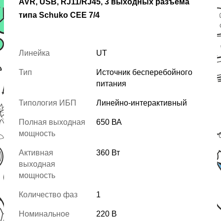
AVR, USB, RJ11/RJ45, 3 выходных разъема
типа Schuko CEE 7/4
Линейка
UT
Тип
Источник бесперебойного
питания
Типология ИБП
Линейно-интерактивный
Полная выходная
650 ВА
мощность
Активная
360 Вт
выходная
мощность
Количество фаз
1
Номинальное
220 В