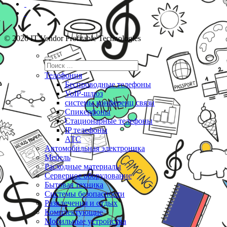
© 2026 IT Vendor Profitable Technologies
Телефония
Беспроводные телефоны
VoIP-шлюз
системы конференц связи
Спикерфоны
Стационарные телефоны
IP телефоны
АТС
Автомобильная электроника
Мебель
Расходные материалы
Серверное оборудование
Бытовая техника
Системы безопасности
Развлечения и отдых
Комплектующие
Мобильные устройства