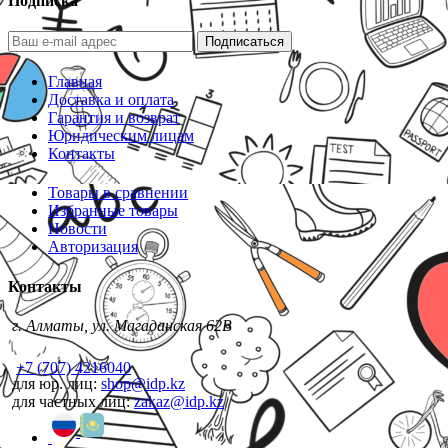
Подписка
Подписаться
Главная
Доставка и оплата
Гарантия и возврат
Юридическим лицам
Контакты
Товары в сравнении
Избранные товары
Новости
Авторизация
Контакты
г. Алматы, ул. Магаданская 62В
+7 (707) 4216040
для юр. лиц:
shop@idp.kz
для частных лиц:
zakaz@idp.kz