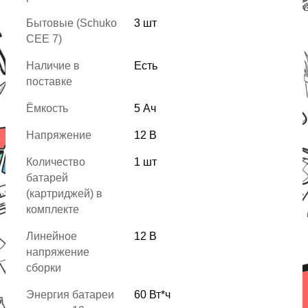
Бытовые (Schuko
3 шт
CEE 7)
Наличие в
Есть
поставке
Ёмкость
5 Ач
Напряжение
12 В
Количество
1 шт
батарей
(картриджей) в
комплекте
Линейное
12 В
напряжение
сборки
Энергия батареи
60 Вт*ч