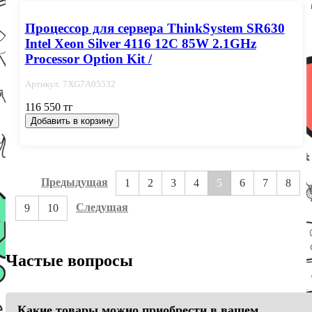
Процессор для сервера ThinkSystem SR630
Intel Xeon Silver 4116 12C 85W 2.1GHz
Processor Option Kit /
Артикул: 7XG7A05532
116 550 тг
Добавить в корзину
Предыдущая
1
2
3
4
5
6
7
8
Следущая
9
10
Частые вопросы
Какие товары можно приобрести в вашем