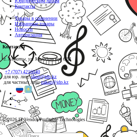
Юридическим лицам
Контакты
Товары в сравнении
Избранные товары
Новости
Авторизация
Контакты
г. Алматы, ул. Магаданская 62В
+7 (707) 4216040
для юр. лиц:
shop@idp.kz
для частных лиц:
zakaz@idp.kz
© 2026 IT Vendor Profitable Technologies