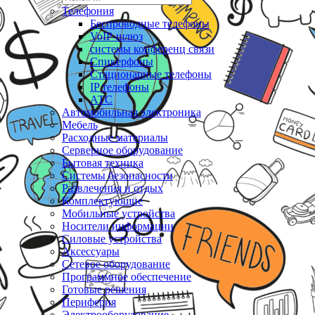
Телефония
Беспроводные телефоны
VoIP-шлюз
системы конференц связи
Спикерфоны
Стационарные телефоны
IP телефоны
АТС
Автомобильная электроника
Мебель
Расходные материалы
Серверное оборудование
Бытовая техника
Системы безопасности
Развлечения и отдых
Комплектующие
Мобильные устройства
Носители информации
Силовые устройства
Аксессуары
Сетевое оборудование
Программное обеспечение
Готовые решения
Периферия
Электрооборудование