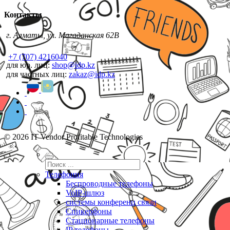
Контакты
г. Алматы, ул. Магаданская 62В
+7 (707) 4216040
для юр. лиц:
shop@idp.kz
для частных лиц:
zakaz@idp.kz
© 2026 IT Vendor Profitable Technologies
Телефония
Беспроводные телефоны
VoIP-шлюз
системы конференц связи
Спикерфоны
Стационарные телефоны
IP телефоны