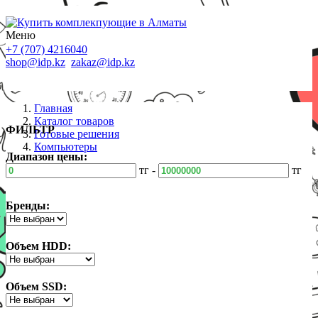
Меню
+7 (707) 4216040
shop@idp.kz
zakaz@idp.kz
Главная
Каталог товаров
ФИЛЬТР
Готовые решения
Компьютеры
Диапазон цены:
тг -
тг
Бренды:
Объем HDD:
Объем SSD: