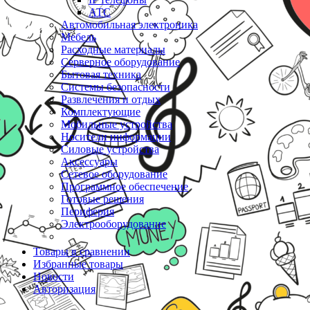
АТС
Автомобильная электроника
Мебель
Расходные материалы
Серверное оборудование
Бытовая техника
Системы безопасности
Развлечения и отдых
Комплектующие
Мобильные устройства
Носители информации
Силовые устройства
Аксессуары
Сетевое оборудование
Программное обеспечение
Готовые решения
Периферия
Электрооборудование
Товары в сравнении
Избранные товары
Новости
Авторизация