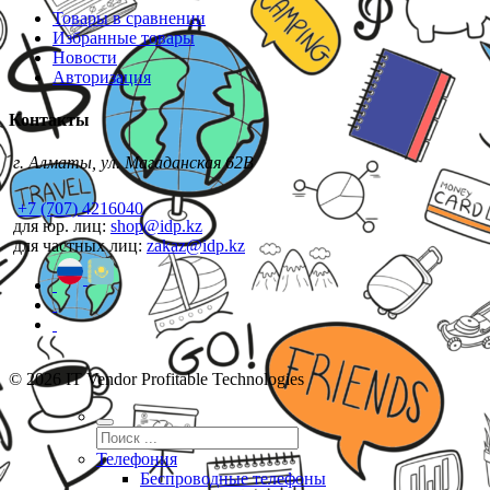
Товары в сравнении
Избранные товары
Новости
Авторизация
Контакты
г. Алматы, ул. Магаданская 62В
+7 (707) 4216040
для юр. лиц:
shop@idp.kz
для частных лиц:
zakaz@idp.kz
© 2026 IT Vendor Profitable Technologies
Телефония
Беспроводные телефоны