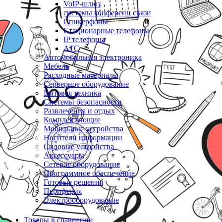
VoIP-шлюз
системы конференц связи
Спикерфоны
Стационарные телефоны
IP телефоны
АТС
Автомобильная электроника
Мебель
Расходные материалы
Серверное оборудование
Бытовая техника
Системы безопасности
Развлечения и отдых
Комплектующие
Мобильные устройства
Носители информации
Силовые устройства
Аксессуары
Сетевое оборудование
Программное обеспечение
Готовые решения
Периферия
Электрооборудование
Товары в сравнении