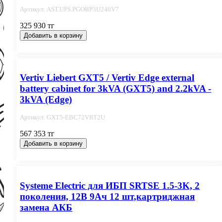
Артикул: AST.UPS.PGOBP3U240V7
325 930 тг
Добавить в корзину
Vertiv Liebert GXT5 / Vertiv Edge external
battery cabinet for 3kVA (GXT5) and 2.2kVA -
3kVA (Edge)
Артикул: GXT5-EBC72VRT2U
567 353 тг
Добавить в корзину
Systeme Electric для ИБП SRTSE 1.5-3K, 2
поколения, 12В 9Ач 12 шт,картриджная
замена АКБ