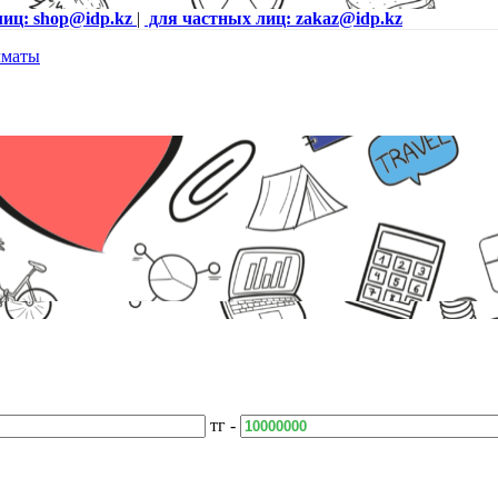
лиц: shop@idp.kz
|
для частных лиц: zakaz@idp.kz
тг -