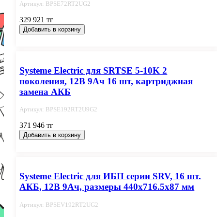
Артикул: BPSE72RT2UG2
329 921 тг
Добавить в корзину
Systeme Electric для SRTSE 5-10K 2
поколения, 12В 9Ач 16 шт, картриджная
замена АКБ
Артикул: BPSE192RT2U9G2
371 946 тг
Добавить в корзину
Systeme Electric для ИБП серии SRV, 16 шт.
АКБ, 12В 9Ач, размеры 440x716.5x87 мм
Артикул: BPSEV192RT2UG2