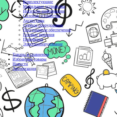
Комплектующие
Мобильные устройства
Носители информации
Силовые устройства
Аксессуары
Сетевое оборудование
Программное обеспечение
Готовые решения
Периферия
Электрооборудование
Товары в сравнении
Избранные товары
Новости
Авторизация