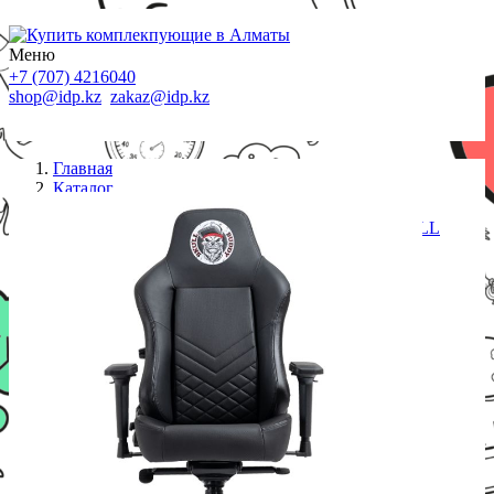
Меню
+7 (707) 4216040
shop@idp.kz
zakaz@idp.kz
Главная
Каталог
Кресла
Игровое кресло EVOLUTION GLORIOUS SKULL
BUDDY черный