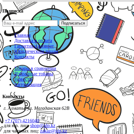
Подписка
Подписаться
Главная
Доставка и оплата
Гарантия и возврат
Юридическим лицам
Контакты
Товары в сравнении
Избранные товары
Новости
Авторизация
Контакты
г. Алматы, ул. Магаданская 62В
+7 (707) 4216040
для юр. лиц:
shop@idp.kz
для частных лиц:
zakaz@idp.kz