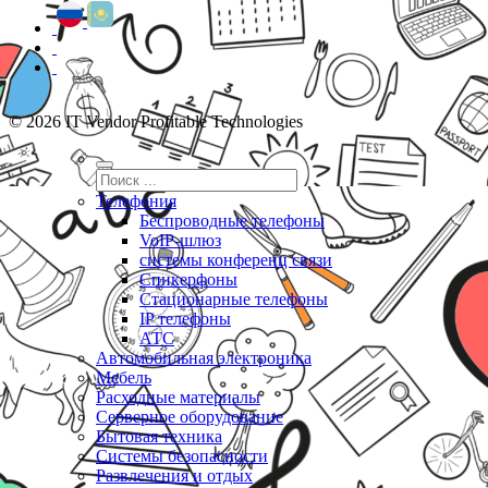
© 2026 IT Vendor Profitable Technologies
Телефония
Беспроводные телефоны
VoIP-шлюз
системы конференц связи
Спикерфоны
Стационарные телефоны
IP телефоны
АТС
Автомобильная электроника
Мебель
Расходные материалы
Серверное оборудование
Бытовая техника
Системы безопасности
Развлечения и отдых