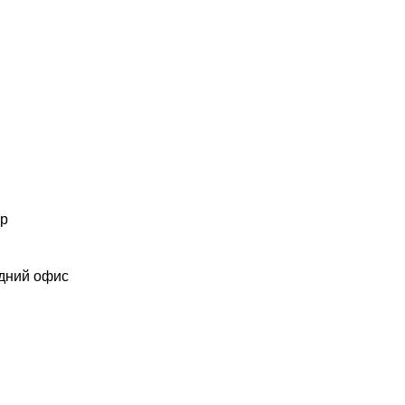
ер
дний офис