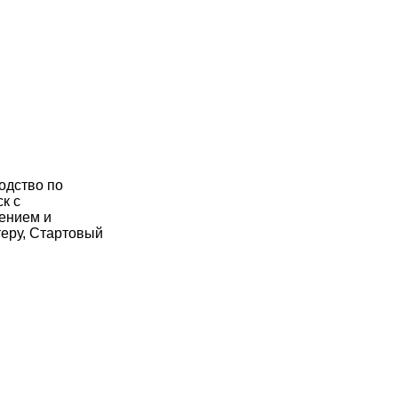
одство по
к с
ением и
теру, Стартовый