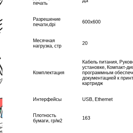
Да
печать
Разрешение
600x600
печати,dpi
Месячная
20
нагрузка, стр
Кабель питания, Руков
установке, Компакт-дис
Комплектация
программным обеспеч
документацией к прин
картридж
Интерфейсы
USB, Ethernet
Плотность
163
бумаги, гр/м2