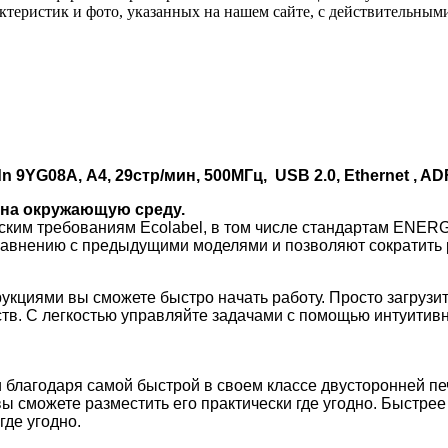
актеристик и фото, указанных на нашем сайте, с действительны
YG08A, А4, 29стр/мин, 500МГц, USB 2.0, Ethernet , AD
 на окружающую среду.
ическим требованиям Ecolabel, в том числе стандартам E
равнению с предыдущими моделями и позволяют сократить 
кциями вы сможете быстро начать работу. Просто загрузит
йств. С легкостью управляйте задачами с помощью интуитив
 благодаря самой быстрой в своем классе двусторонней пе
 вы сможете разместить его практически где угодно. Быстр
где угодно.