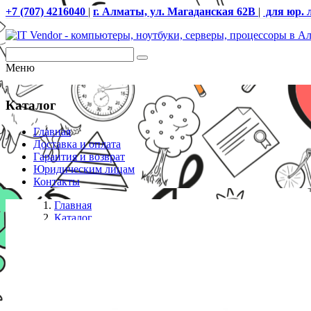
+7 (707) 4216040
|
г. Алматы, ул. Магаданская 62В
|
для юр. 
Меню
Каталог
Главная
Доставка и оплата
Гарантия и возврат
Юридическим лицам
Контакты
Главная
Каталог
МФУ лазерные
МФУ лазерное монохромное HP LJ MFP M236sdn 9YG08