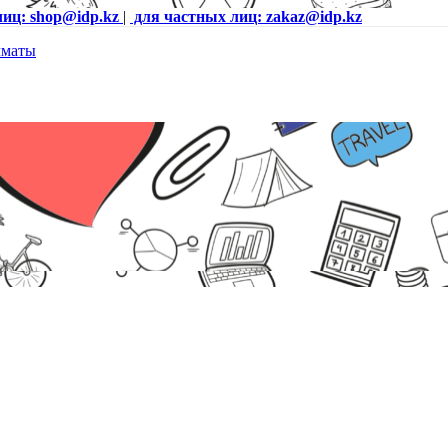
лиц: shop@idp.kz
|
для частных лиц: zakaz@idp.kz
A, А4, 29стр/мин, 500МГц, USB 2.0, Ethernet , ADF