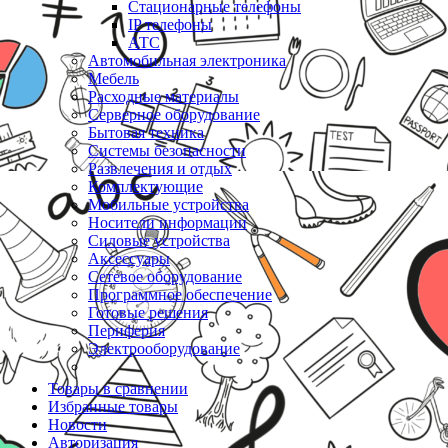
Стационарные телефоны
IP телефоны
АТС
Автомобильная электроника
Мебель
Расходные материалы
Серверное оборудование
Бытовая техника
Системы безопасности
Развлечения и отдых
Комплектующие
Мобильные устройства
Носители информации
Силовые устройства
Аксессуары
Сетевое оборудование
Программное обеспечение
Готовые решения
Периферия
Электрооборудование
Товары в сравнении
Избранные товары
Новости
Авторизация