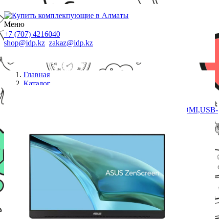
Меню
+7 (707) 4216040
shop@idp.kz
zakaz@idp.kz
Главная
Каталог
Мониторы
Монитор ASUS MB249C 23.8" IPS,16:9 FHD
(1920x1080x75Hz),250cd/m2,1k:1,178/178,5ms,HDMI,USB-
C,1Wx2